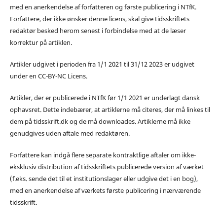
med en anerkendelse af forfatteren og første publicering i NTfK.
Forfattere, der ikke ønsker denne licens, skal give tidsskriftets
redaktør besked herom senest i forbindelse med at de læser
korrektur på artiklen.
Artikler udgivet i perioden fra 1/1 2021 til 31/12 2023 er udgivet
under en CC-BY-NC Licens.
Artikler, der er publicerede i NTfK før 1/1 2021 er underlagt dansk
ophavsret. Dette indebærer, at artiklerne må citeres, der må linkes til
dem på tidsskrift.dk og de må downloades. Artiklerne må ikke
genudgives uden aftale med redaktøren.
Forfattere kan indgå flere separate kontraktlige aftaler om ikke-
eksklusiv distribution af tidsskriftets publicerede version af værket
(f.eks. sende det til et institutionslager eller udgive det i en bog),
med en anerkendelse af værkets første publicering i nærværende
tidsskrift.