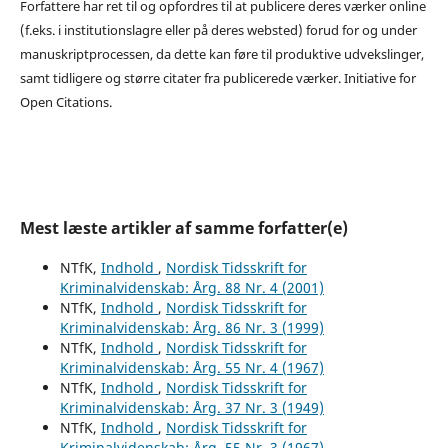
Forfattere har ret til og opfordres til at publicere deres værker online
(f.eks. i institutionslagre eller på deres websted) forud for og under
manuskriptprocessen, da dette kan føre til produktive udvekslinger,
samt tidligere og større citater fra publicerede værker. Initiative for
Open Citations.
Mest læste artikler af samme forfatter(e)
NTfK,
Indhold
,
Nordisk Tidsskrift for
Kriminalvidenskab: Årg. 88 Nr. 4 (2001)
NTfK,
Indhold
,
Nordisk Tidsskrift for
Kriminalvidenskab: Årg. 86 Nr. 3 (1999)
NTfK,
Indhold
,
Nordisk Tidsskrift for
Kriminalvidenskab: Årg. 55 Nr. 4 (1967)
NTfK,
Indhold
,
Nordisk Tidsskrift for
Kriminalvidenskab: Årg. 37 Nr. 3 (1949)
NTfK,
Indhold
,
Nordisk Tidsskrift for
Kriminalvidenskab: Årg. 55 Nr. 3 (1967)