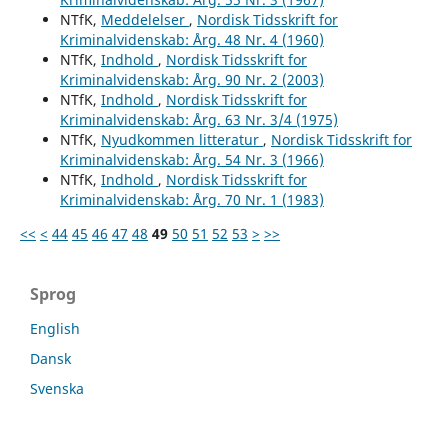
NTfK,
Meddelelser
,
Nordisk Tidsskrift for
Kriminalvidenskab: Årg. 48 Nr. 4 (1960)
NTfK,
Indhold
,
Nordisk Tidsskrift for
Kriminalvidenskab: Årg. 90 Nr. 2 (2003)
NTfK,
Indhold
,
Nordisk Tidsskrift for
Kriminalvidenskab: Årg. 63 Nr. 3/4 (1975)
NTfK,
Nyudkommen litteratur
,
Nordisk Tidsskrift for
Kriminalvidenskab: Årg. 54 Nr. 3 (1966)
NTfK,
Indhold
,
Nordisk Tidsskrift for
Kriminalvidenskab: Årg. 70 Nr. 1 (1983)
<<
<
44
45
46
47
48
49
50
51
52
53
>
>>
Sprog
English
Dansk
Svenska