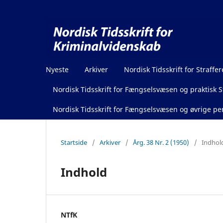
Nyeste
Arkiver
Nordisk Tidsskrift for Straffer
Nordisk Tidsskrift for Fængselsvæsen og praktisk St
Nordisk Tidsskrift for Fængselsvæsen og øvrige pen
Startside
/
Arkiver
/
Årg. 38 Nr. 2 (1950)
/
Indhol
Indhold
NTfK