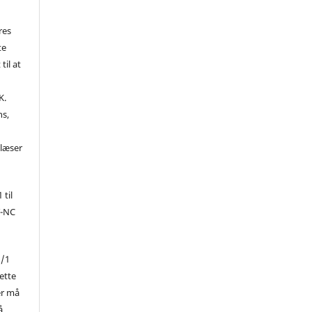
res
te
til at
K.
ns,
d
 læser
 til
Y-NC
1/1
ette
er må
å