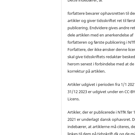
forfattere bevarer ophavsretten til de
artikler og giver tidsskriftet ret til førs
publicering. Endvidere gives andre ret 
dele artiklen med en anerkendelse af
forfatteren og første publicering i NTf
Forfattere, der ikke ønsker denne lice
skal give tidsskriftets redaktør beske
herom senest i forbindelse med at de
korrektur på artiklen.
Artikler udgivet i perioden fra 1/1 2021
31/12 2023 er udgivet under en CC-B
Licens.
Artikler, der er publicerede i NTfK før 
2021 er underlagt dansk ophavsret. D
indebærer, at artiklerne må citeres, d
linkes til dem på tidsskrift.dk og de m