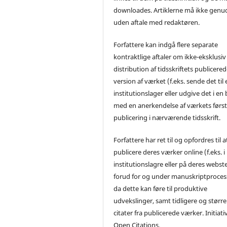
downloades. Artiklerne må ikke genu
uden aftale med redaktøren.
Forfattere kan indgå flere separate
kontraktlige aftaler om ikke-eksklusiv
distribution af tidsskriftets publicere
version af værket (f.eks. sende det til 
institutionslager eller udgive det i en
med en anerkendelse af værkets førs
publicering i nærværende tidsskrift.
Forfattere har ret til og opfordres til a
publicere deres værker online (f.eks. i
institutionslagre eller på deres webst
forud for og under manuskriptproces
da dette kan føre til produktive
udvekslinger, samt tidligere og større
citater fra publicerede værker. Initiati
Open Citations.