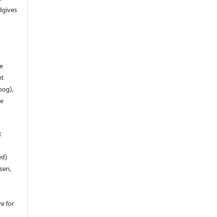
dgives
de
et
 bog),
te
t
ed)
sen,
ve for