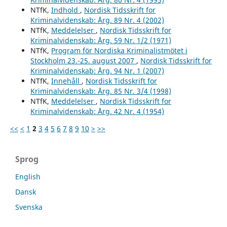
NTfK,
Indhold
,
Nordisk Tidsskrift for
Kriminalvidenskab: Årg. 89 Nr. 4 (2002)
NTfK,
Meddelelser
,
Nordisk Tidsskrift for
Kriminalvidenskab: Årg. 59 Nr. 1/2 (1971)
NTfK,
Program för Nordiska Kriminalistmötet i
Stockholm 23.-25. august 2007
,
Nordisk Tidsskrift for
Kriminalvidenskab: Årg. 94 Nr. 1 (2007)
NTfK,
Innehåll
,
Nordisk Tidsskrift for
Kriminalvidenskab: Årg. 85 Nr. 3/4 (1998)
NTfK,
Meddelelser
,
Nordisk Tidsskrift for
Kriminalvidenskab: Årg. 42 Nr. 4 (1954)
<<
<
1
2
3
4
5
6
7
8
9
10
>
>>
Sprog
English
Dansk
Svenska