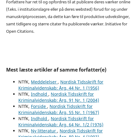
Forfattere har ret til og opfordres til at publicere deres værker online
(f.eks. i institutionslagre eller på deres websted) forud for og under
manuskriptprocessen, da dette kan føre til produktive udvekslinger,
samt tidligere og større citater fra publicerede værker. Initiative for
Open Citations.
Mest læste artikler af samme forfatter(e)
NTfK,
Meddelelser
,
Nordisk Tidsskrift for
Kriminalvidenskab: Årg. 44 Nr. 1 (1956)
NTfK,
Indhold
,
Nordisk Tidsskrift for
Kriminalvidenskab: Årg. 91 Nr. 1 (2004)
NTfK,
Forside
,
Nordisk Tidsskrift for
Kriminalvidenskab: Årg. 55 Nr. 1 (1967)
NTfK,
Indhold
,
Nordisk Tidsskrift for
Kriminalvidenskab: Årg. 64 Nr. 1/2 (1976)
NTfK,
Ny litteratur
,
Nordisk Tidsskrift for
Kriminalvidenskab: Årg. 80 Nr. 4 (1993)