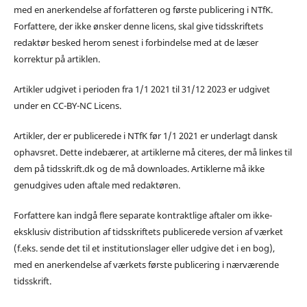
med en anerkendelse af forfatteren og første publicering i NTfK.
Forfattere, der ikke ønsker denne licens, skal give tidsskriftets
redaktør besked herom senest i forbindelse med at de læser
korrektur på artiklen.
Artikler udgivet i perioden fra 1/1 2021 til 31/12 2023 er udgivet
under en CC-BY-NC Licens.
Artikler, der er publicerede i NTfK før 1/1 2021 er underlagt dansk
ophavsret. Dette indebærer, at artiklerne må citeres, der må linkes til
dem på tidsskrift.dk og de må downloades. Artiklerne må ikke
genudgives uden aftale med redaktøren.
Forfattere kan indgå flere separate kontraktlige aftaler om ikke-
eksklusiv distribution af tidsskriftets publicerede version af værket
(f.eks. sende det til et institutionslager eller udgive det i en bog),
med en anerkendelse af værkets første publicering i nærværende
tidsskrift.