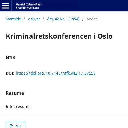
Startside
/
Arkiver
/
Årg. 42 Nr. 1 (1954)
/
Andet
Kriminalretskonferencen i Oslo
NTfK
DOI:
https://doi.org/10.7146/ntfk.v42i1.137659
Resumé
Intet resumé
PDF