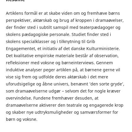
Artiklens formål er at skabe viden om og fremhæve børns
perspektiver, aktørskab og brug af kroppen i dramaøvelser,
der finder sted i subtilt samspil med teaterpædagoger og
skolens pædagogiske personale. Studiet finder sted i
skolens specialklasser og i tilknytning til Grib
Engagementet, et initiativ af det danske Kulturministerie.
Det kvalitative empiriske materiale består af observation,
refleksioner med voksne og børneinterviews. Gennem
induktive analyser peger artiklen på, at børnene gerne vil
vise sig frem og udfolde deres aktørskab i det mere
uforudsigelige og åbne univers, benævnt ’den sorte gryde’,
som dramaøvelserne udgør – selvom det for nogle kræver
overvindelse. Fundene fremhæver desuden, at
dramaøvelserne aktiverer den teatrale og engagerede krop
og skaber nye udtryksmuligheder og samværsformer for
børn og voksne.