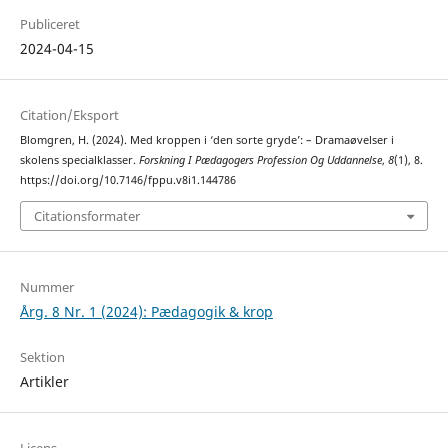
Publiceret
2024-04-15
Citation/Eksport
Blomgren, H. (2024). Med kroppen i ‘den sorte gryde’: – Dramaøvelser i
skolens specialklasser.
Forskning I Pædagogers Profession Og Uddannelse
,
8
(1), 8.
https://doi.org/10.7146/fppu.v8i1.144786
Citationsformater
Nummer
Årg. 8 Nr. 1 (2024): Pædagogik & krop
Sektion
Artikler
Licens