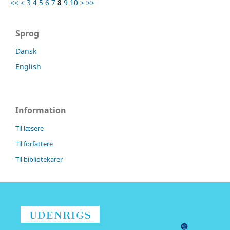
<<
<
3
4
5
6
7
8
9
10
>
>>
Sprog
Dansk
English
Information
Til læsere
Til forfattere
Til bibliotekarer