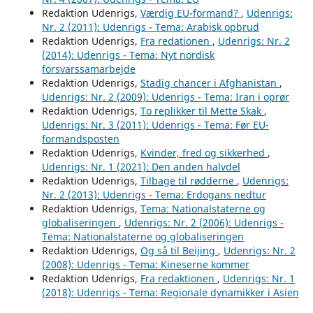
Redaktion Udenrigs,
Værdig EU-formand?
,
Udenrigs:
Nr. 2 (2011): Udenrigs - Tema: Arabisk opbrud
Redaktion Udenrigs,
Fra redationen
,
Udenrigs: Nr. 2
(2014): Udenrigs - Tema: Nyt nordisk
forsvarssamarbejde
Redaktion Udenrigs,
Stadig chancer i Afghanistan
,
Udenrigs: Nr. 2 (2009): Udenrigs - Tema: Iran i oprør
Redaktion Udenrigs,
To replikker til Mette Skak
,
Udenrigs: Nr. 3 (2011): Udenrigs - Tema: Før EU-
formandsposten
Redaktion Udenrigs,
Kvinder, fred og sikkerhed
,
Udenrigs: Nr. 1 (2021): Den anden halvdel
Redaktion Udenrigs,
Tilbage til rødderne
,
Udenrigs:
Nr. 2 (2013): Udenrigs - Tema: Erdogans nedtur
Redaktion Udenrigs,
Tema: Nationalstaterne og
globaliseringen
,
Udenrigs: Nr. 2 (2006): Udenrigs -
Tema: Nationalstaterne og globaliseringen
Redaktion Udenrigs,
Og så til Beijing
,
Udenrigs: Nr. 2
(2008): Udenrigs - Tema: Kineserne kommer
Redaktion Udenrigs,
Fra redaktionen
,
Udenrigs: Nr. 1
(2018): Udenrigs - Tema: Regionale dynamikker i Asien