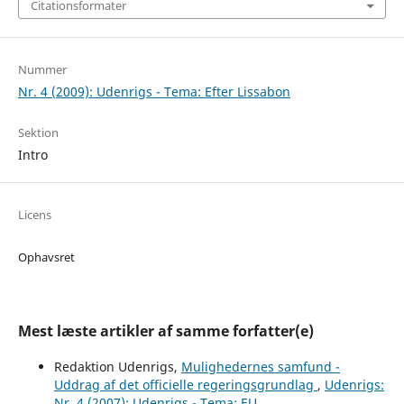
Citationsformater
Nummer
Nr. 4 (2009): Udenrigs - Tema: Efter Lissabon
Sektion
Intro
Licens
Ophavsret
Mest læste artikler af samme forfatter(e)
Redaktion Udenrigs,
Mulighedernes samfund -
Uddrag af det officielle regeringsgrundlag
,
Udenrigs:
Nr. 4 (2007): Udenrigs - Tema: EU