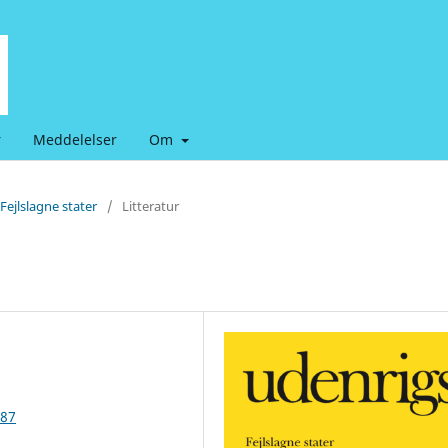
r
Meddelelser
Om
Fejlslagne stater
/
Litteratur
987