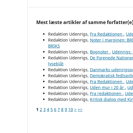
Mest læste artikler af samme forfatter(e
Redaktion Udenrigs,
Fra Redaktionen
,
Ude
Redaktion Udenrigs,
Noter i marginen: B
BRIKS
Redaktion Udenrigs,
Bognoter
,
Udenrigs: 
Redaktion Udenrigs,
De Forenede Natione
lyseblåt
Redaktion Udenrigs,
Danmarks udenrigspo
Redaktion Udenrigs,
Demokratisk fedtspill
Redaktion Udenrigs,
Fra Redaktionen
,
Ude
Redaktion Udenrigs,
Uden mur i 20 år
,
Ud
Redaktion Udenrigs,
Fra redaktionen
,
Ude
Redaktion Udenrigs,
Kritisk dialog med K
1
2
3
4
5
6
7
8
9
10
>
>>