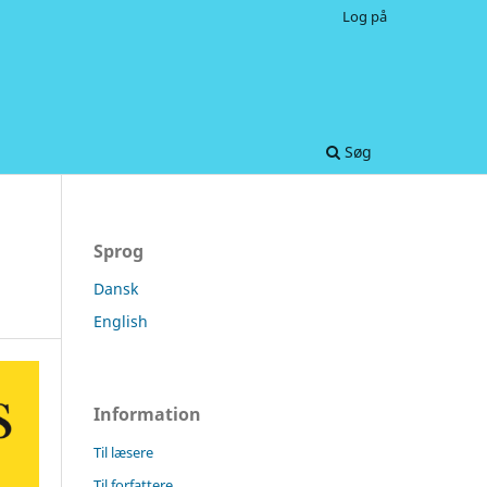
Log på
Søg
Sprog
Dansk
English
Information
Til læsere
Til forfattere