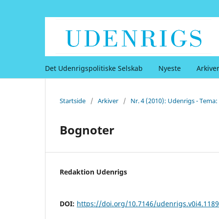
Det Udenrigspolitiske Selskab
Nyeste
Arkive
Startside
/
Arkiver
/
Nr. 4 (2010): Udenrigs - Tema: 
Bognoter
Redaktion Udenrigs
DOI:
https://doi.org/10.7146/udenrigs.v0i4.118