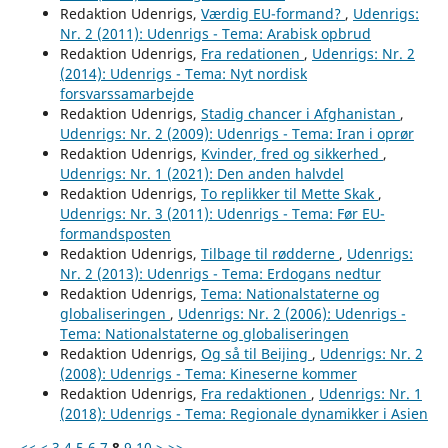
Redaktion Udenrigs,
Værdig EU-formand?
,
Udenrigs:
Nr. 2 (2011): Udenrigs - Tema: Arabisk opbrud
Redaktion Udenrigs,
Fra redationen
,
Udenrigs: Nr. 2
(2014): Udenrigs - Tema: Nyt nordisk
forsvarssamarbejde
Redaktion Udenrigs,
Stadig chancer i Afghanistan
,
Udenrigs: Nr. 2 (2009): Udenrigs - Tema: Iran i oprør
Redaktion Udenrigs,
Kvinder, fred og sikkerhed
,
Udenrigs: Nr. 1 (2021): Den anden halvdel
Redaktion Udenrigs,
To replikker til Mette Skak
,
Udenrigs: Nr. 3 (2011): Udenrigs - Tema: Før EU-
formandsposten
Redaktion Udenrigs,
Tilbage til rødderne
,
Udenrigs:
Nr. 2 (2013): Udenrigs - Tema: Erdogans nedtur
Redaktion Udenrigs,
Tema: Nationalstaterne og
globaliseringen
,
Udenrigs: Nr. 2 (2006): Udenrigs -
Tema: Nationalstaterne og globaliseringen
Redaktion Udenrigs,
Og så til Beijing
,
Udenrigs: Nr. 2
(2008): Udenrigs - Tema: Kineserne kommer
Redaktion Udenrigs,
Fra redaktionen
,
Udenrigs: Nr. 1
(2018): Udenrigs - Tema: Regionale dynamikker i Asien
<<
<
3
4
5
6
7
8
9
10
>
>>