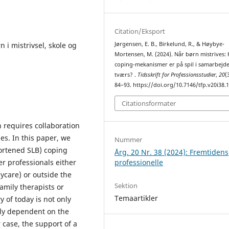
Citation/Eksport
i mistrivsel, skole og
Jørgensen, E. B., Birkelund, R., & Høybye-
Mortensen, M. (2024). Når børn mistrives: 
coping-mekanismer er på spil i samarbejd
tværs? .
Tidsskrift for Professionsstudier
,
20
(
84–93. https://doi.org/10.7146/tfp.v20i38.
Citationsformater
 requires collaboration
es. In this paper, we
Nummer
hortened SLB) coping
Årg. 20 Nr. 38 (2024): Fremtidens
professionelle
r professionals either
aycare) or outside the
Sektion
amily therapists or
Temaartikler
y of today is not only
ily dependent on the
r case, the support of a