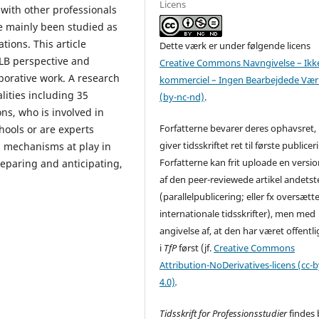
Licens
 with other professionals
e mainly been studied as
tions. This article
Dette værk er under følgende licens
LB perspective and
Creative Commons Navngivelse – Ikk
aborative work. A research
kommerciel – Ingen Bearbejdede Vær
ities including 35
(by-nc-nd)
.
ns, who is involved in
Forfatterne bevarer deres ophavsret
hools or are experts
giver tidsskriftet ret til første publicer
g mechanisms at play in
Forfatterne kan frit uploade en versi
reparing and anticipating,
af den peer-reviewede artikel andetst
(parallelpublicering; eller fx oversættel
internationale tidsskrifter), men med
angivelse af, at den har været offentli
i
TfP
først (jf.
Creative Commons
Attribution-NoDerivatives-licens (cc-
4.0)
.
Tidsskrift for Professionsstudier
findes