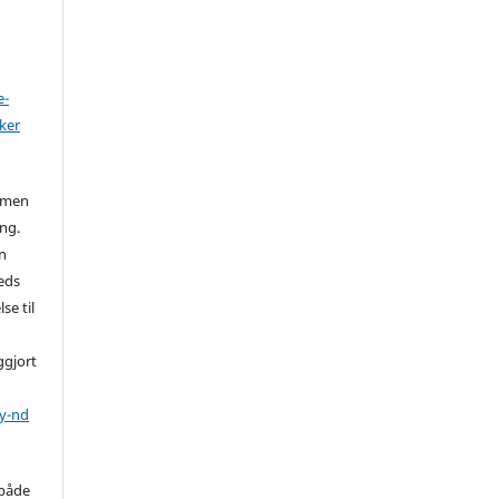
e-
ker
, men
ing.
on
eds
se til
ggjort
by-nd
 både