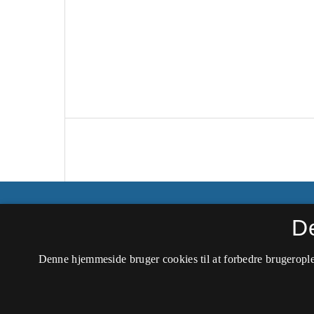
Tidsskrift for Professionsstudier
D
ISSN 2446-0273 (Trykt)
Denne hjemmeside bruger cookies til at forbedre brugerople
ISSN 2446-0281 (Online)
Tilgængelighedserklæring