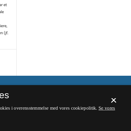
ar et
ale
iere,
n (jf.
es
×
ookies i overensstemmelse med vores cookiepolitik.
Se vores