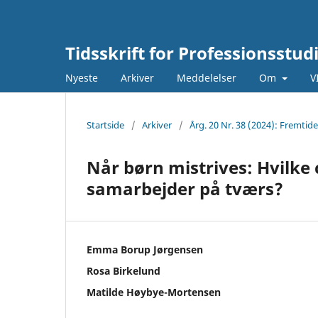
Tidsskrift for Professionsstud
Nyeste
Arkiver
Meddelelser
Om
V
Startside
/
Arkiver
/
Årg. 20 Nr. 38 (2024): Fremtid
Når børn mistrives: Hvilke
samarbejder på tværs?
Emma Borup Jørgensen
Rosa Birkelund
Matilde Høybye-Mortensen