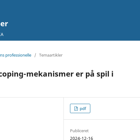
ier
IA
ens professionelle
/
Temaartikler
 coping-mekanismer er på spil i
pdf
Publiceret
2024-12-16