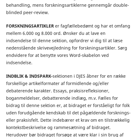
behandling, mens forskningsartiklerne gennemgår double-
blinded
peer-
review
.
FORSKNINGSARTIKLER
er fagfællebedømt og har et omfang
mellem 6.000 og 8.000 ord. Ønsker du at lave en
indsendelse til denne sektion, opfordrer vi dig til at læse
nedenstående skrivevejledning for forskningsartikler. Sørg
endvidere for at benytte vores Word-skabelon ved
indsendelse.
INDBLIK & INDSPARK-
sektionen i DJES åbner for en række
forskellige artikelformater af formidlende og/eller
debaterende karakter. Essays, praksisrefleksioner,
boganmeldelser, debatterende indlæg, m.v. Fælles for
bidrag til denne sektion er, at bidraget er forståeligt for folk
uden forudgående kendskab til det pågældende forsknings-
eller praksisfelt. Dette indebærer et krav om en tilstrækkelig
kontekstbeskrivelse og rammesætning af bidraget.
Herudover bør bidraget forsøge at være klar i sin brug af