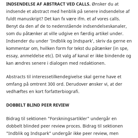
INDSENDELSE AF ABSTRACT VED CALLS.
Ønsker du at
indsende et abstract med henblik på senere indsendelse af
fuldt manuskript? Det kan fx være ifm. et af vores calls.
Benyt da den af de to nedenstående indsendelseskanaler,
som du påtænker at ville udgive en færdig artikel under.
Indsender du under 'Indblik og Indspark', skriv da gerne en
kommentar om, hvilken form for tekst du påtænker (in spe,
essay, anmeldelse etc). Dit valg af kanal er ikke bindende og
kan ændres senere i dialogen med redaktionen.
Abstracts til interessetilkendegivelse skal gerne have et
omfang på omtrent 300 ord. Derudover ønsker vi, at der
vedhæftes en kort forfatterbiografi.
DOBBELT BLIND PEER REVIEW
Bidrag til sektionen "Forskningsartikler" undergår en
dobbelt blinded peer review proces. Bidrag til sektionen
"Indblik og Indspark" undergår ikke peer review, men