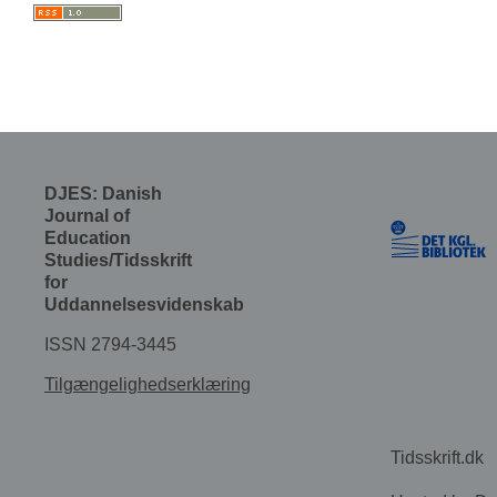
DJES: Danish
Journal of
Education
Studies/Tidsskrift
for
Uddannelsesvidenskab
ISSN 2794-3445
Tilgængelighedserklæring