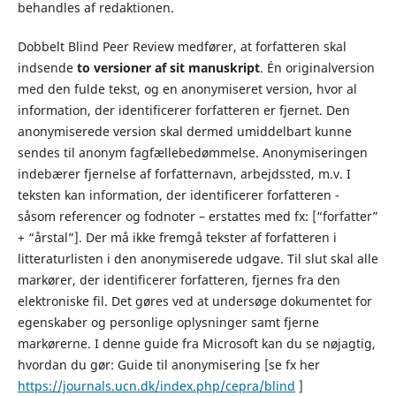
behandles af redaktionen.
Dobbelt Blind Peer Review medfører, at forfatteren skal
indsende
to versioner af sit manuskript
. Én originalversion
med den fulde tekst, og en anonymiseret version, hvor al
information, der identificerer forfatteren er fjernet. Den
anonymiserede version skal dermed umiddelbart kunne
sendes til anonym fagfællebedømmelse. Anonymiseringen
indebærer fjernelse af forfatternavn, arbejdssted, m.v. I
teksten kan information, der identificerer forfatteren -
såsom referencer og fodnoter – erstattes med fx: [“forfatter”
+ “årstal”]. Der må ikke fremgå tekster af forfatteren i
litteraturlisten i den anonymiserede udgave. Til slut skal alle
markører, der identificerer forfatteren, fjernes fra den
elektroniske fil. Det gøres ved at undersøge dokumentet for
egenskaber og personlige oplysninger samt fjerne
markørerne. I denne guide fra Microsoft kan du se nøjagtig,
hvordan du gør: Guide til anonymisering [se fx her
https://journals.ucn.dk/index.php/cepra/blind
]