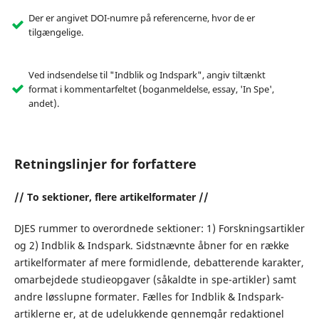
Der er angivet DOI-numre på referencerne, hvor de er
tilgængelige.
Ved indsendelse til "Indblik og Indspark", angiv tiltænkt
format i kommentarfeltet (boganmeldelse, essay, 'In Spe',
andet).
Retningslinjer for forfattere
// To sektioner, flere artikelformater //
DJES rummer to overordnede sektioner
: 1) Forskningsartikler
og 2) Indblik & Indspark. Sidstnævnte åbner for en række
artikelformater af mere formidlende, debatterende karakter,
omarbejdede studieopgaver (såkaldte
in spe
-artikler) samt
andre løsslupne formater. Fælles for Indblik & Indspark-
artiklerne er, at de
udelukkende
gennemgår redaktionel