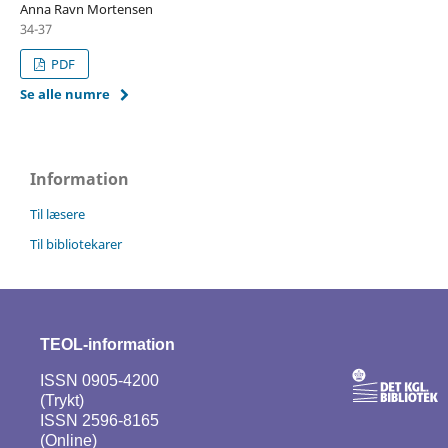
Anna Ravn Mortensen
34-37
PDF
Se alle numre
Information
Til læsere
Til bibliotekarer
TEOL-information
ISSN 0905-4200
(Trykt)
ISSN 2596-8165
(Online)