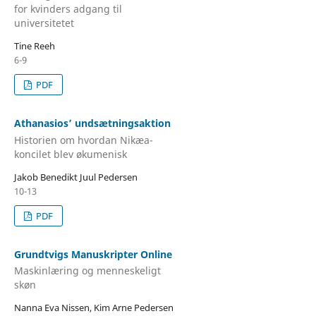
for kvinders adgang til
universitetet
Tine Reeh
6-9
PDF
Athanasios’ undsætningsaktion
Historien om hvordan Nikæa-
koncilet blev økumenisk
Jakob Benedikt Juul Pedersen
10-13
PDF
Grundtvigs Manuskripter Online
Maskinlæring og menneskeligt
skøn
Nanna Eva Nissen, Kim Arne Pedersen