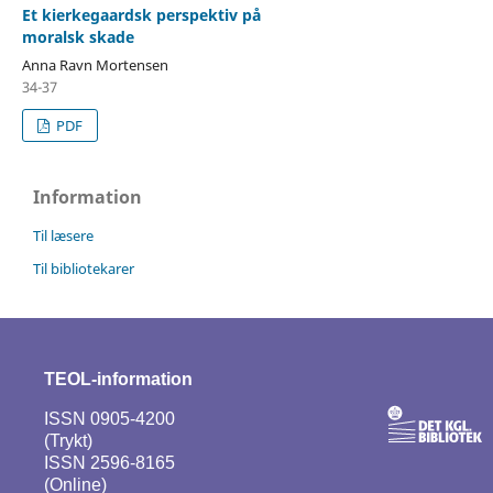
Et kierkegaardsk perspektiv på
moralsk skade
Anna Ravn Mortensen
34-37
PDF
Information
Til læsere
Til bibliotekarer
TEOL-information
ISSN 0905-4200
(Trykt)
ISSN 2596-8165
(Online)