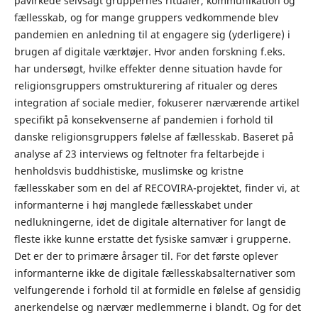
påvirkede selvsagt gruppernes ritualer, kommunikation og
fællesskab, og for mange gruppers vedkommende blev
pandemien en anledning til at engagere sig (yderligere) i
brugen af digitale værktøjer. Hvor anden forskning f.eks.
har undersøgt, hvilke effekter denne situation havde for
religionsgruppers omstrukturering af ritualer og deres
integration af sociale medier, fokuserer nærværende artikel
specifikt på konsekvenserne af pandemien i forhold til
danske religionsgruppers følelse af fællesskab. Baseret på
analyse af 23 interviews og feltnoter fra feltarbejde i
henholdsvis buddhistiske, muslimske og kristne
fællesskaber som en del af RECOVIRA-projektet, finder vi, at
informanterne i høj manglede fællesskabet under
nedlukningerne, idet de digitale alternativer for langt de
fleste ikke kunne erstatte det fysiske samvær i grupperne.
Det er der to primære årsager til. For det første oplever
informanterne ikke de digitale fællesskabsalternativer som
velfungerende i forhold til at formidle en følelse af gensidig
anerkendelse og nærvær medlemmerne i blandt. Og for det