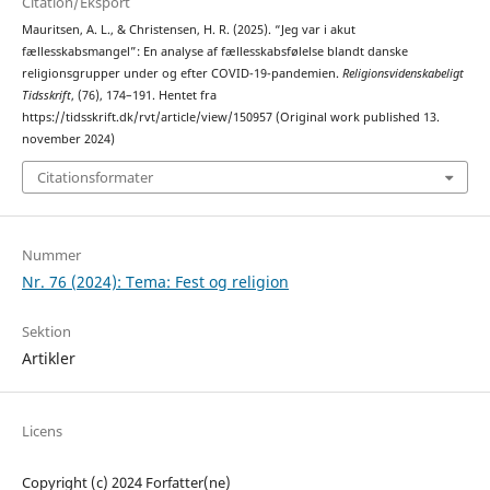
Citation/Eksport
Mauritsen, A. L., & Christensen, H. R. (2025). “Jeg var i akut
fællesskabsmangel”: En analyse af fællesskabsfølelse blandt danske
religionsgrupper under og efter COVID-19-pandemien.
Religionsvidenskabeligt
Tidsskrift
, (76), 174–191. Hentet fra
https://tidsskrift.dk/rvt/article/view/150957 (Original work published 13.
november 2024)
Citationsformater
Nummer
Nr. 76 (2024): Tema: Fest og religion
Sektion
Artikler
Licens
Copyright (c) 2024 Forfatter(ne)