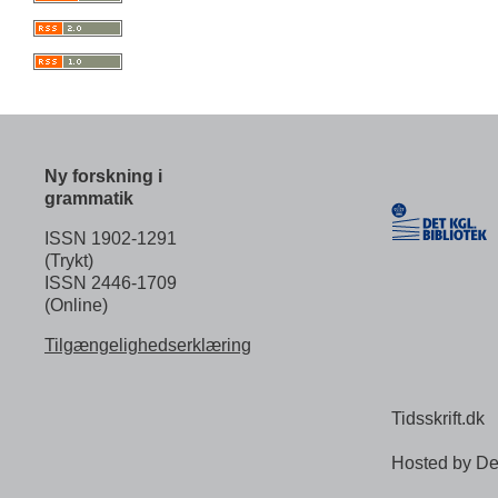
Ny forskning i
grammatik
ISSN 1902-1291
(Trykt)
ISSN 2446-1709
(Online)
Tilgængelighedserklæring