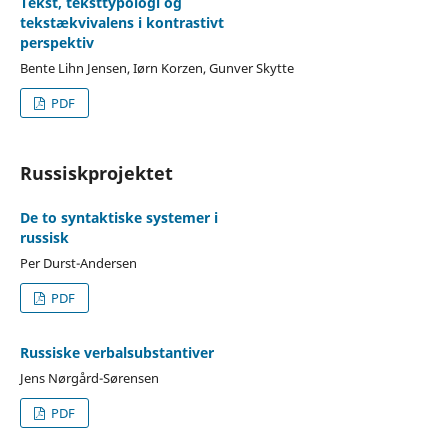
Tekst, teksttypologi og
tekstækvivalens i kontrastivt
perspektiv
Bente Lihn Jensen, Iørn Korzen, Gunver Skytte
PDF
Russiskprojektet
De to syntaktiske systemer i
russisk
Per Durst-Andersen
PDF
Russiske verbalsubstantiver
Jens Nørgård-Sørensen
PDF