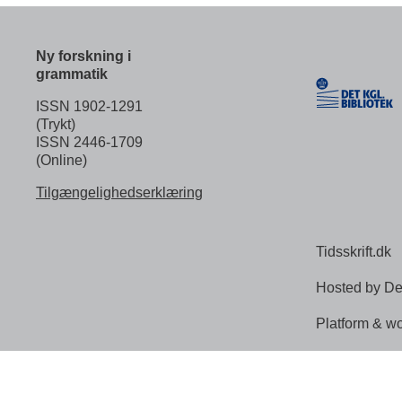
Ny forskning i
grammatik
ISSN 1902-1291
(Trykt)
ISSN 2446-1709
(Online)
Tilgængelighedserklæring