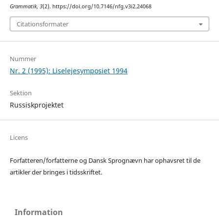
Grammatik
,
3
(2). https://doi.org/10.7146/nfg.v3i2.24068
Citationsformater
Nummer
Nr. 2 (1995): Liselejesymposiet 1994
Sektion
Russiskprojektet
Licens
Forfatteren/forfatterne og Dansk Sprognævn har ophavsret til de
artikler der bringes i tidsskriftet.
Information