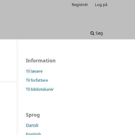
Registrér
Log på
Søg
Information
Til læsere
Til forfattere
Til bibliotekarer
Sprog
Dansk
English