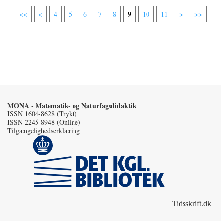
9
<<
<
4
5
6
7
8
10
11
>
>>
MONA - Matematik- og Naturfagsdidaktik
ISSN 1604-8628 (Trykt)
ISSN 2245-8948 (Online)
Tilgængelighedserklæring