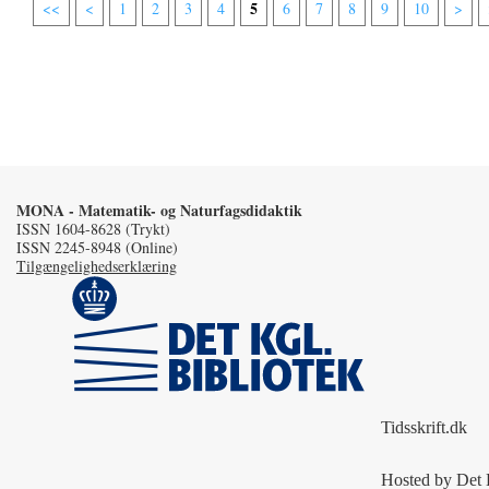
5
<<
<
1
2
3
4
6
7
8
9
10
>
MONA - Matematik- og Naturfagsdidaktik
ISSN 1604-8628 (Trykt)
ISSN 2245-8948 (Online)
Tilgængelighedserklæring