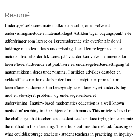
Resumé
Undersøgelsesbaseret matematikundervisning er en velkendt
undervisningsmetode i matematikfaget.Artiklen tager udgangspunkt i de
udfordringer som lærere og lærerstuderende står overfor når de vil
inddrage metoden i deres undervisning. I artiklen redegøres der for
metoden hvorefterder fokuseres på hvad der kan virke hæmmende for
lærere/lærerstuderende i at praktisere en undersøgelsesbaserettilgang til
matematikken i deres undervisning. I artiklen udvikles desuden en
rækkestilladserende redskaber der kan understøtte en proces hvor
lærere/lærerstuderende kan bevæge sigfra en lærerstyret undervisning
mod en elevstyret problem- og undersøgelsesbaseret
undervisning. Inquiry-based mathematics education is a well known
method of teaching in the subject of mathematics.This article is based on
the challenges that teachers and student teachers face trying toincorporate
the method in their teaching. The article outlines the method, focusing on
what coulddiscourage teachers / student teachers in practicing an inquiry-