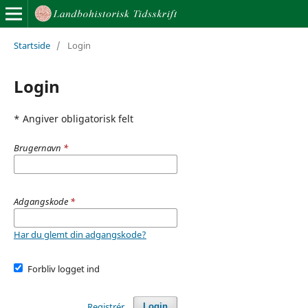
Startside
/
Login
Login
* Angiver obligatorisk felt
Brugernavn
*
Adgangskode
*
Har du glemt din adgangskode?
Forbliv logget ind
Registrér
Login