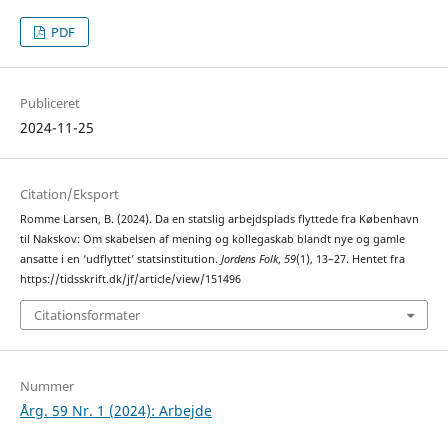
PDF
Publiceret
2024-11-25
Citation/Eksport
Romme Larsen, B. (2024). Da en statslig arbejdsplads flyttede fra København
til Nakskov: Om skabelsen af mening og kollegaskab blandt nye og gamle
ansatte i en ‘udflyttet’ statsinstitution.
Jordens Folk
,
59
(1), 13–27. Hentet fra
https://tidsskrift.dk/jf/article/view/151496
Citationsformater
Nummer
Årg. 59 Nr. 1 (2024): Arbejde