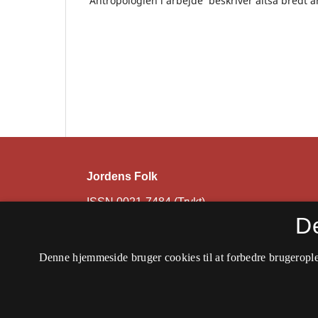
’Antropologien i arbejde’ beskriver altså bredt 
Jordens Folk
ISSN 0021-7484 (Trykt)
ISSN 2597-0674 (Online)
D
Tilgængelighedserklæring
Denne hjemmeside bruger cookies til at forbedre brugerople