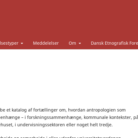
lsestyper
Meddelelser
Om
Dansk Etnografisk For
abe et katalog af fortællinger om, hvordan antropologien som
sammenhænge – i forskningssammenhænge, kommunale kontekster, p
uset, i undervisningssektoren eller noget helt tredje.