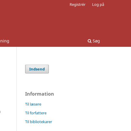
Registrér
Log på
ening
Søg
Indsend
Information
Til læsere
å
Til forfattere
Til bibliotekarer