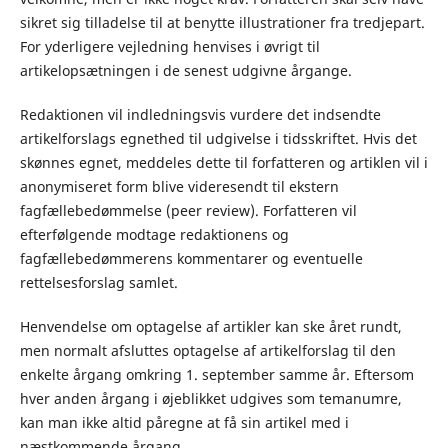
sikret sig tilladelse til at benytte illustrationer fra tredjepart.
For yderligere vejledning henvises i øvrigt til
artikelopsætningen i de senest udgivne årgange.
Redaktionen vil indledningsvis vurdere det indsendte
artikelforslags egnethed til udgivelse i tidsskriftet. Hvis det
skønnes egnet, meddeles dette til forfatteren og artiklen vil i
anonymiseret form blive videresendt til ekstern
fagfællebedømmelse (peer review). Forfatteren vil
efterfølgende modtage redaktionens og
fagfællebedømmerens kommentarer og eventuelle
rettelsesforslag samlet.
Henvendelse om optagelse af artikler kan ske året rundt,
men normalt afsluttes optagelse af artikelforslag til den
enkelte årgang omkring 1. september samme år. Eftersom
hver anden årgang i øjeblikket udgives som temanumre,
kan man ikke altid påregne at få sin artikel med i
næstkommende årgang.