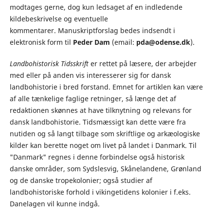
modtages gerne, dog kun ledsaget af en indledende
kildebeskrivelse og eventuelle
kommentarer. Manuskriptforslag bedes indsendt i
elektronisk form til
Peder Dam
(email:
pda@odense.dk
).
Landbohistorisk Tidsskrift
er rettet på læsere, der arbejder
med eller på anden vis interesserer sig for dansk
landbohistorie i bred forstand. Emnet for artiklen kan være
af alle tænkelige faglige retninger, så længe det af
redaktionen skønnes at have tilknytning og relevans for
dansk landbohistorie. Tidsmæssigt kan dette være fra
nutiden og så langt tilbage som skriftlige og arkæologiske
kilder kan berette noget om livet på landet i Danmark. Til
"Danmark" regnes i denne forbindelse også historisk
danske områder, som Sydslesvig, Skånelandene, Grønland
og de danske tropekolonier; også studier af
landbohistoriske forhold i vikingetidens kolonier i f.eks.
Danelagen vil kunne indgå.