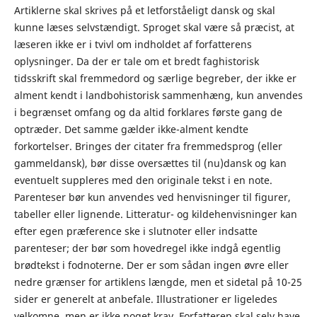
Artiklerne skal skrives på et letforståeligt dansk og skal
kunne læses selvstændigt. Sproget skal være så præcist, at
læseren ikke er i tvivl om indholdet af forfatterens
oplysninger. Da der er tale om et bredt faghistorisk
tidsskrift skal fremmedord og særlige begreber, der ikke er
alment kendt i landbohistorisk sammenhæng, kun anvendes
i begrænset omfang og da altid forklares første gang de
optræder. Det samme gælder ikke-alment kendte
forkortelser. Bringes der citater fra fremmedsprog (eller
gammeldansk), bør disse oversættes til (nu)dansk og kan
eventuelt suppleres med den originale tekst i en note.
Parenteser bør kun anvendes ved henvisninger til figurer,
tabeller eller lignende. Litteratur- og kildehenvisninger kan
efter egen præference ske i slutnoter eller indsatte
parenteser; der bør som hovedregel ikke indgå egentlig
brødtekst i fodnoterne. Der er som sådan ingen øvre eller
nedre grænser for artiklens længde, men et sidetal på 10-25
sider er generelt at anbefale. Illustrationer er ligeledes
velkomne, men er ikke noget krav. Forfatteren skal selv have