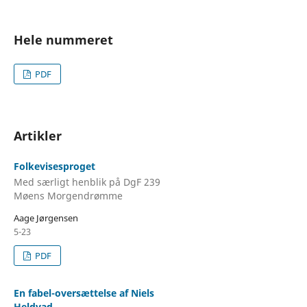
Hele nummeret
PDF
Artikler
Folkevisesproget
Med særligt henblik på DgF 239
Møens Morgendrømme
Aage Jørgensen
5-23
PDF
En fabel-oversættelse af Niels
Heldvad