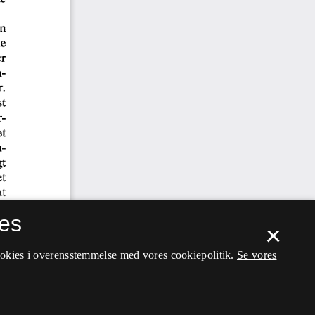
es
×
ookies i overensstemmelse med vores cookiepolitik.
Se vores