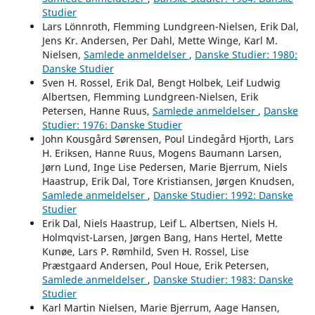
Studier
Lars Lönnroth, Flemming Lundgreen-Nielsen, Erik Dal,
Jens Kr. Andersen, Per Dahl, Mette Winge, Karl M.
Nielsen,
Samlede anmeldelser
,
Danske Studier: 1980:
Danske Studier
Sven H. Rossel, Erik Dal, Bengt Holbek, Leif Ludwig
Albertsen, Flemming Lundgreen-Nielsen, Erik
Petersen, Hanne Ruus,
Samlede anmeldelser
,
Danske
Studier: 1976: Danske Studier
John Kousgård Sørensen, Poul Lindegård Hjorth, Lars
H. Eriksen, Hanne Ruus, Mogens Baumann Larsen,
Jørn Lund, Inge Lise Pedersen, Marie Bjerrum, Niels
Haastrup, Erik Dal, Tore Kristiansen, Jørgen Knudsen,
Samlede anmeldelser
,
Danske Studier: 1992: Danske
Studier
Erik Dal, Niels Haastrup, Leif L. Albertsen, Niels H.
Holmqvist-Larsen, Jørgen Bang, Hans Hertel, Mette
Kunøe, Lars P. Rømhild, Sven H. Rossel, Lise
Præstgaard Andersen, Poul Houe, Erik Petersen,
Samlede anmeldelser
,
Danske Studier: 1983: Danske
Studier
Karl Martin Nielsen, Marie Bjerrum, Aage Hansen,