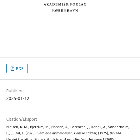
PDF
Publiceret
2025-01-12
Citation/Eksport
Nielsen, K. M., Bjerrum, M., Hansen, A., Lorenzen, J., Kabell, A., Sønderholm,
E., … Dal, E. (2025). Samlede anmeldelser.
Danske Studier
, (1975), 92–144.
Hentet fra https://tidsskrift.dk/danskestudier/article/view/152685