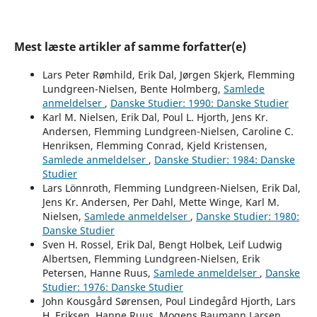
Mest læste artikler af samme forfatter(e)
Lars Peter Rømhild, Erik Dal, Jørgen Skjerk, Flemming
Lundgreen-Nielsen, Bente Holmberg,
Samlede
anmeldelser
,
Danske Studier: 1990: Danske Studier
Karl M. Nielsen, Erik Dal, Poul L. Hjorth, Jens Kr.
Andersen, Flemming Lundgreen-Nielsen, Caroline C.
Henriksen, Flemming Conrad, Kjeld Kristensen,
Samlede anmeldelser
,
Danske Studier: 1984: Danske
Studier
Lars Lönnroth, Flemming Lundgreen-Nielsen, Erik Dal,
Jens Kr. Andersen, Per Dahl, Mette Winge, Karl M.
Nielsen,
Samlede anmeldelser
,
Danske Studier: 1980:
Danske Studier
Sven H. Rossel, Erik Dal, Bengt Holbek, Leif Ludwig
Albertsen, Flemming Lundgreen-Nielsen, Erik
Petersen, Hanne Ruus,
Samlede anmeldelser
,
Danske
Studier: 1976: Danske Studier
John Kousgård Sørensen, Poul Lindegård Hjorth, Lars
H. Eriksen, Hanne Ruus, Mogens Baumann Larsen,