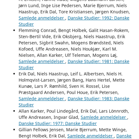
Jørn Lund, Inge Lise Pedersen, Marie Bjerrum, Niels
Haastrup, Erik Dal, Tore Kristiansen, Jørgen Knudsen,
Samlede anmeldelser
,
Danske Studier: 1992: Danske
Studier
Flemming Conrad, Bengt Holbek, Galit Hasan-Rokem,
Sten-Bertil Vide, Erik Oksbjerg, Niels Haastrup, Erik
Petersen, Sigbrit Swahn, Mogens Brøndsted, Niels
Kofoed, Uffe Andreasen, Niels Houkjær, Karl M.
Nielsen, Allan Karker, Ulf Teleman, Mogens Løj,
Samlede anmeldelser
,
Danske Studier: 1981: Danske
Studier
Erik Dal, Niels Haastrup, Leif L. Albertsen, Niels H.
Holmqvist-Larsen, Jørgen Bang, Hans Hertel, Mette
Kunøe, Lars P. Rømhild, Sven H. Rossel, Lise
Præstgaard Andersen, Poul Houe, Erik Petersen,
Samlede anmeldelser
,
Danske Studier: 1983: Danske
Studier
Allan Karker, Poul Lindegård, Erik Dal, Lars Lönnroth,
Uffe Andreasen, Ingvar Glad,
Samlede anmeldelser
,
Danske Studier: 1977: Danske Studier
Gillian Fellows Jensen, Marie Bjerrum, Mette Winge,
Bengt Holbek, Erik Dal,
Samlede anmeldelser
,
Danske