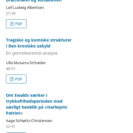
Leif Ludwig Albertsen
27-39
PDF
Tragiske og komiske strukturer
i Den kroniske uskyld
En genreteoretisk analyse
Ulla Musarra-Schrøder
40-51
PDF
Om Ewalds værker i
trykkefrihedsperioden med
særligt henblik på »Harleqvin
Patriot«
Aage Schiøttz-Christensen
52-91