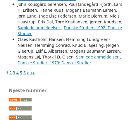
John Kousgård Sørensen, Poul Lindegård Hjorth, Lars
H. Eriksen, Hanne Ruus, Mogens Baumann Larsen,
Jørn Lund, Inge Lise Pedersen, Marie Bjerrum, Niels
Haastrup, Erik Dal, Tore Kristiansen, Jørgen Knudsen,
Samlede anmeldelser
,
Danske Studier: 1992: Danske
Studier
Claes Kastholm Hansen, Flemming Lundgreen-
Nielsen, Flemming Conrad, Knud B. Gjesing, Jørgen
Gleerup, Leif L. Albertsen, Mogens Baumann Larsen,
Mogens Løj, Thorkil D. Olsen,
Samlede anmeldelser
,
Danske Studier: 1979: Danske Studier
1
2
3
4
5
6
>
>>
Nyeste nummer