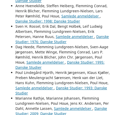
Danske Studier
Anne Hvenekilde, Steffen Heiberg, Flemming Conrad,
Henrik Blicher, Flemming Lundgreen-Nielsen, Lars
Peter Rømhild, Poul Houe,
Samlede anmeldelser
,
Danske Studier: 1998: Danske Studier
Sven H. Rossel, Erik Dal, Bengt Holbek, Leif Ludwig
Albertsen, Flemming Lundgreen-Nielsen, Erik
Petersen, Hanne Ruus,
Samlede anmeldelser
,
Danske
Studier: 1976: Danske Studier
Dag Heede, Flemming Lundgreen-Nielsen, Sven-Aage
Jørgensen, Mette Winge, Flemming Conrad, Lars P.
Rømhild, Henrik Blicher, John Chr. Jørgensen, Poul
Houe,
Samlede anmeldelser
,
Danske Studier: 1995:
Danske Studier
Poul Lindegård Hjorth, Henrik Jørgensen, Klaus Kjøller,
Preben Meulengracht Sørensen, Henk van der Liet,
Hans Kuhn, Flemming Lundgreen-Nielsen, Poul Houe,
Samlede anmeldelser
,
Danske Studier: 1993: Danske
Studier
Marianne Rathje, Marianne Johansen, Flemming
Lundgreen-Nielsen, Poul Houe, Jens Kr. Andersen, Per
Dahl, Annette Lassen,
Samlede anmeldelser
,
Danske
Studier: 2009: Danske Studier