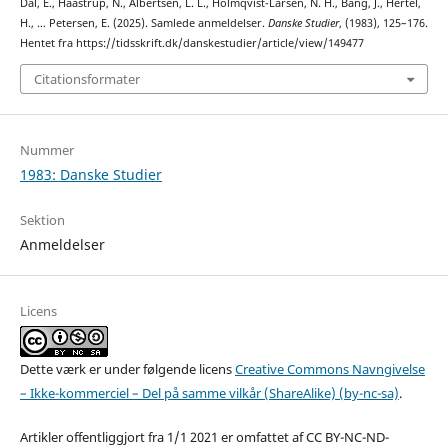
Dal, E., Haastrup, N., Albertsen, L. L., Holmqvist-Larsen, N. H., Bang, J., Hertel,
H., … Petersen, E. (2025). Samlede anmeldelser.
Danske Studier
, (1983), 125–176.
Hentet fra https://tidsskrift.dk/danskestudier/article/view/149477
Citationsformater
Nummer
1983: Danske Studier
Sektion
Anmeldelser
Licens
Dette værk er under følgende licens
Creative Commons Navngivelse
– Ikke-kommerciel – Del på samme vilkår (ShareAlike) (by-nc-sa)
.
Artikler offentliggjort fra 1/1 2021 er omfattet af CC BY-NC-ND-