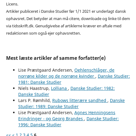
Licens.
Artikler publiceret i Danske Studier før 1/1 2021 er underlagt dansk
ophavsret. Det betyder at man må citere, downloade og linke til dem
via tidsskrift.dk. Genudgivelse af artiklerne kræver en aftale med
redaktionen som også ejer ophavsretten.
Mest læste artikler af samme forfatter(e)
Lise Præstgaard Andersen,
Oehlenschlåger, de
norrøne kilder og de norrøne kvinder
,
Danske Studier:
1981: Danske Studier
Niels Haastrup,
Lolliana
,
Danske Studier: 1982:
Danske Studier
Lars P. Rømhild,
Rubows litterære sandhed
,
Danske
Studier: 1989: Danske Studier
Lise Præstgaard Andersen,
Agnes Henningsens
Erindringer - og Georg Brandes
,
Danske Studier:
1996: Danske Studier
<<
<
1
2
3
4
5
6