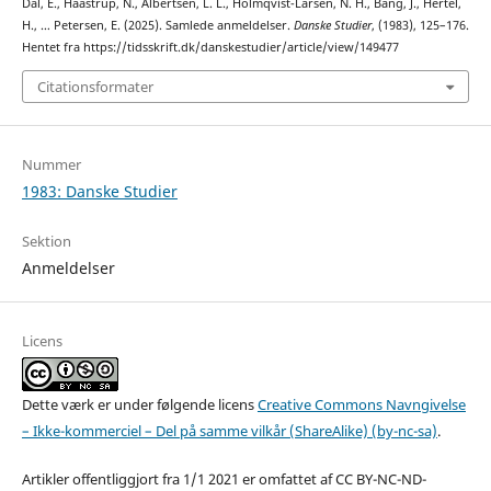
Dal, E., Haastrup, N., Albertsen, L. L., Holmqvist-Larsen, N. H., Bang, J., Hertel,
H., … Petersen, E. (2025). Samlede anmeldelser.
Danske Studier
, (1983), 125–176.
Hentet fra https://tidsskrift.dk/danskestudier/article/view/149477
Citationsformater
Nummer
1983: Danske Studier
Sektion
Anmeldelser
Licens
Dette værk er under følgende licens
Creative Commons Navngivelse
– Ikke-kommerciel – Del på samme vilkår (ShareAlike) (by-nc-sa)
.
Artikler offentliggjort fra 1/1 2021 er omfattet af CC BY-NC-ND-