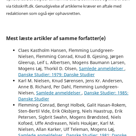
via tidsskrift.dk. Genudgivelse af artiklerne kræver en aftale med
redaktionen som også ejer ophavsretten.
Mest læste artikler af samme forfatter(e)
Claes Kastholm Hansen, Flemming Lundgreen-
Nielsen, Flemming Conrad, Knud B. Gjesing, Jørgen
Gleerup, Leif L. Albertsen, Mogens Baumann Larsen,
Mogens Løj, Thorkil D. Olsen,
Samlede anmeldelser
,
Danske Studier: 1979: Danske Studier
Karl M. Nielsen, Knud Sørensen, Jens Kr. Andersen,
Anne B. Richard, Per Dahl, Flemming Lundgreen-
Nielsen,
Samlede anmeldelser
,
Danske Studier: 1985:
Danske Studier
Flemming Conrad, Bengt Holbek, Galit Hasan-Rokem,
Sten-Bertil Vide, Erik Oksbjerg, Niels Haastrup, Erik
Petersen, Sigbrit Swahn, Mogens Brøndsted, Niels
Kofoed, Uffe Andreasen, Niels Houkjær, Karl M.
Nielsen, Allan Karker, Ulf Teleman, Mogens Løj,
Samlede anmeldelser
,
Danske Studier: 1981: Danske