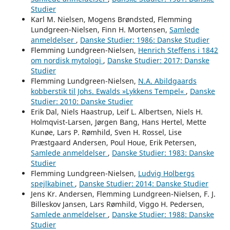
Studier
Karl M. Nielsen, Mogens Brøndsted, Flemming
Lundgreen-Nielsen, Finn H. Mortensen,
Samlede
anmeldelser
,
Danske Studier: 1986: Danske Studier
Flemming Lundgreen-Nielsen,
Henrich Steffens i 1842
om nordisk mytologi
,
Danske Studier: 2017: Danske
Studier
Flemming Lundgreen-Nielsen,
N.A. Abildgaards
kobberstik til Johs. Ewalds »Lykkens Tempel«
,
Danske
Studier: 2010: Danske Studier
Erik Dal, Niels Haastrup, Leif L. Albertsen, Niels H.
Holmqvist-Larsen, Jørgen Bang, Hans Hertel, Mette
Kunøe, Lars P. Rømhild, Sven H. Rossel, Lise
Præstgaard Andersen, Poul Houe, Erik Petersen,
Samlede anmeldelser
,
Danske Studier: 1983: Danske
Studier
Flemming Lundgreen-Nielsen,
Ludvig Holbergs
spejlkabinet
,
Danske Studier: 2014: Danske Studier
Jens Kr. Andersen, Flemming Lundgreen-Nielsen, F. J.
Billeskov Jansen, Lars Rømhild, Viggo H. Pedersen,
Samlede anmeldelser
,
Danske Studier: 1988: Danske
Studier