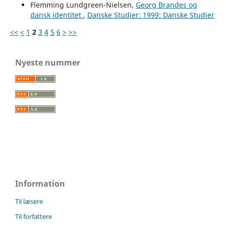
Flemming Lundgreen-Nielsen,
Georg Brandes og
dansk identitet
,
Danske Studier: 1999: Danske Studier
<<
<
1
2
3
4
5
6
>
>>
Nyeste nummer
Information
Til læsere
Til forfattere