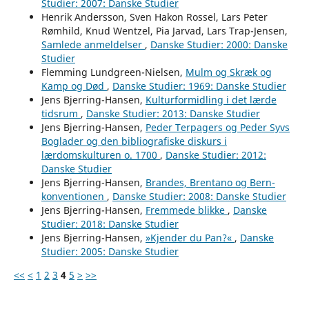
Studier: 2007: Danske Studier
Henrik Andersson, Sven Hakon Rossel, Lars Peter
Rømhild, Knud Wentzel, Pia Jarvad, Lars Trap-Jensen,
Samlede anmeldelser
,
Danske Studier: 2000: Danske
Studier
Flemming Lundgreen-Nielsen,
Mulm og Skræk og
Kamp og Død
,
Danske Studier: 1969: Danske Studier
Jens Bjerring-Hansen,
Kulturformidling i det lærde
tidsrum
,
Danske Studier: 2013: Danske Studier
Jens Bjerring-Hansen,
Peder Terpagers og Peder Syvs
Boglader og den bibliografiske diskurs i
lærdomskulturen o. 1700
,
Danske Studier: 2012:
Danske Studier
Jens Bjerring-Hansen,
Brandes, Brentano og Bern-
konventionen
,
Danske Studier: 2008: Danske Studier
Jens Bjerring-Hansen,
Fremmede blikke
,
Danske
Studier: 2018: Danske Studier
Jens Bjerring-Hansen,
»Kjender du Pan?«
,
Danske
Studier: 2005: Danske Studier
<<
<
1
2
3
4
5
>
>>