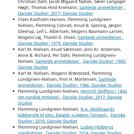
Christian Dahl, Jacob Ølgaard Nyboe, Søren Langager
Høgh, Thomas Hvid Kromann,
Samlede anmeldelser
,
Danske Studier: 2017: Danske Studier
Claes Kastholm Hansen, Flemming Lundgreen-
Nielsen, Flemming Conrad, Knud B. Gjesing, Jørgen
Gleerup, Leif L. Albertsen, Mogens Baumann Larsen,
Mogens Løj, Thorkil D. Olsen,
Samlede anmeldelser
,
Danske Studier: 1979: Danske Studier
Karl M. Nielsen, Knud Sørensen, Jens Kr. Andersen,
Anne B. Richard, Per Dahl, Flemming Lundgreen-
Nielsen,
Samlede anmeldelser
,
Danske Studier: 1985:
Danske Studier
Karl M. Nielsen, Mogens Brøndsted, Flemming
Lundgreen-Nielsen, Finn H. Mortensen,
Samlede
anmeldelser
,
Danske Studier: 1986: Danske Studier
Flemming Lundgreen-Nielsen,
Henrich Steffens i 1842
om nordisk mytologi
,
Danske Studier: 2017: Danske
Studier
Flemming Lundgreen-Nielsen,
N.A. Abildgaards
kobberstik til Johs. Ewalds »Lykkens Tempel«
,
Danske
Studier: 2010: Danske Studier
Flemming Lundgreen-Nielsen,
Ludvig Holbergs
spejlkabinet
,
Danske Studier: 2014: Danske Studier