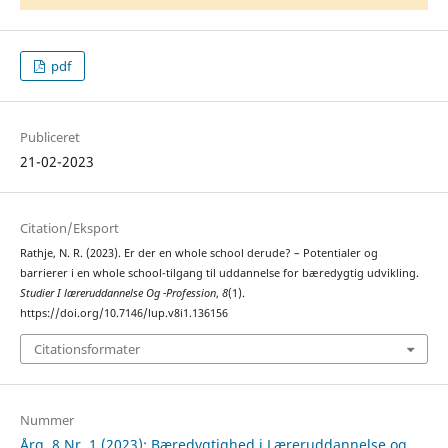
pdf
Publiceret
21-02-2023
Citation/Eksport
Rathje, N. R. (2023). Er der en whole school derude? – Potentialer og
barrierer i en whole school-tilgang til uddannelse for bæredygtig udvikling.
Studier I læreruddannelse Og -Profession
,
8
(1).
https://doi.org/10.7146/lup.v8i1.136156
Citationsformater
Nummer
Årg. 8 Nr. 1 (2023): Bæredygtighed i Læreruddannelse og