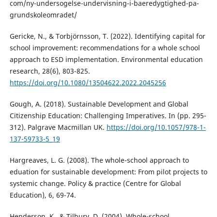
com/ny-undersogelse-undervisning-i-baeredygtighed-pa-
grundskoleomradet/
Gericke, N., & Torbjörnsson, T. (2022). Identifying capital for
school improvement: recommendations for a whole school
approach to ESD implementation. Environmental education
research, 28(6), 803-825.
https://doi.org/10.1080/13504622.2022.2045256
Gough, A. (2018). Sustainable Development and Global
Citizenship Education: Challenging Imperatives. In (pp. 295-
312). Palgrave Macmillan UK.
https://doi.org/10.1057/978-1-
137-59733-5_19
Hargreaves, L. G. (2008). The whole-school approach to
eduation for sustainable development: From pilot projects to
systemic change. Policy & practice (Centre for Global
Education), 6, 69-74.
Henderson, K., & Tilbury, D. (2004). Whole-school