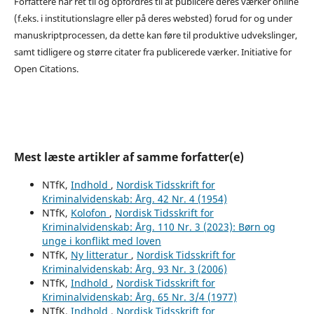
Forfattere har ret til og opfordres til at publicere deres værker online
(f.eks. i institutionslagre eller på deres websted) forud for og under
manuskriptprocessen, da dette kan føre til produktive udvekslinger,
samt tidligere og større citater fra publicerede værker. Initiative for
Open Citations.
Mest læste artikler af samme forfatter(e)
NTfK,
Indhold
,
Nordisk Tidsskrift for
Kriminalvidenskab: Årg. 42 Nr. 4 (1954)
NTfK,
Kolofon
,
Nordisk Tidsskrift for
Kriminalvidenskab: Årg. 110 Nr. 3 (2023): Børn og
unge i konflikt med loven
NTfK,
Ny litteratur
,
Nordisk Tidsskrift for
Kriminalvidenskab: Årg. 93 Nr. 3 (2006)
NTfK,
Indhold
,
Nordisk Tidsskrift for
Kriminalvidenskab: Årg. 65 Nr. 3/4 (1977)
NTfK,
Indhold
,
Nordisk Tidsskrift for