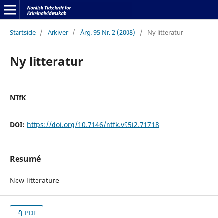
Startside
/
Arkiver
/
Årg. 95 Nr. 2 (2008)
/
Ny litteratur
Ny litteratur
NTfK
DOI:
https://doi.org/10.7146/ntfk.v95i2.71718
Resumé
New litterature
PDF