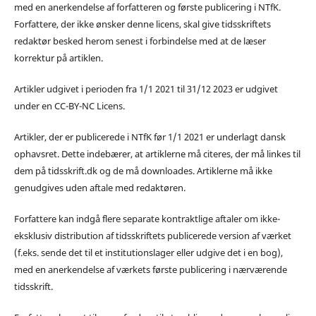
med en anerkendelse af forfatteren og første publicering i NTfK.
Forfattere, der ikke ønsker denne licens, skal give tidsskriftets
redaktør besked herom senest i forbindelse med at de læser
korrektur på artiklen.
Artikler udgivet i perioden fra 1/1 2021 til 31/12 2023 er udgivet
under en CC-BY-NC Licens.
Artikler, der er publicerede i NTfK før 1/1 2021 er underlagt dansk
ophavsret. Dette indebærer, at artiklerne må citeres, der må linkes til
dem på tidsskrift.dk og de må downloades. Artiklerne må ikke
genudgives uden aftale med redaktøren.
Forfattere kan indgå flere separate kontraktlige aftaler om ikke-
eksklusiv distribution af tidsskriftets publicerede version af værket
(f.eks. sende det til et institutionslager eller udgive det i en bog),
med en anerkendelse af værkets første publicering i nærværende
tidsskrift.