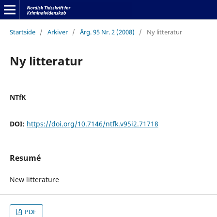
Startside
/
Arkiver
/
Årg. 95 Nr. 2 (2008)
/
Ny litteratur
Ny litteratur
NTfK
DOI:
https://doi.org/10.7146/ntfk.v95i2.71718
Resumé
New litterature
PDF