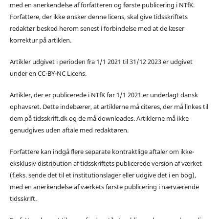
med en anerkendelse af forfatteren og første publicering i NTfK.
Forfattere, der ikke ønsker denne licens, skal give tidsskriftets
redaktør besked herom senest i forbindelse med at de læser
korrektur på artiklen.
Artikler udgivet i perioden fra 1/1 2021 til 31/12 2023 er udgivet
under en CC-BY-NC Licens.
Artikler, der er publicerede i NTfK før 1/1 2021 er underlagt dansk
ophavsret. Dette indebærer, at artiklerne må citeres, der må linkes til
dem på tidsskrift.dk og de må downloades. Artiklerne må ikke
genudgives uden aftale med redaktøren.
Forfattere kan indgå flere separate kontraktlige aftaler om ikke-
eksklusiv distribution af tidsskriftets publicerede version af værket
(f.eks. sende det til et institutionslager eller udgive det i en bog),
med en anerkendelse af værkets første publicering i nærværende
tidsskrift.