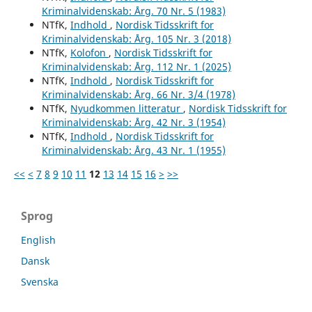
Kriminalvidenskab: Årg. 70 Nr. 5 (1983)
NTfK,
Indhold
,
Nordisk Tidsskrift for
Kriminalvidenskab: Årg. 105 Nr. 3 (2018)
NTfK,
Kolofon
,
Nordisk Tidsskrift for
Kriminalvidenskab: Årg. 112 Nr. 1 (2025)
NTfK,
Indhold
,
Nordisk Tidsskrift for
Kriminalvidenskab: Årg. 66 Nr. 3/4 (1978)
NTfK,
Nyudkommen litteratur
,
Nordisk Tidsskrift for
Kriminalvidenskab: Årg. 42 Nr. 3 (1954)
NTfK,
Indhold
,
Nordisk Tidsskrift for
Kriminalvidenskab: Årg. 43 Nr. 1 (1955)
<<
<
7
8
9
10
11
12
13
14
15
16
>
>>
Sprog
English
Dansk
Svenska