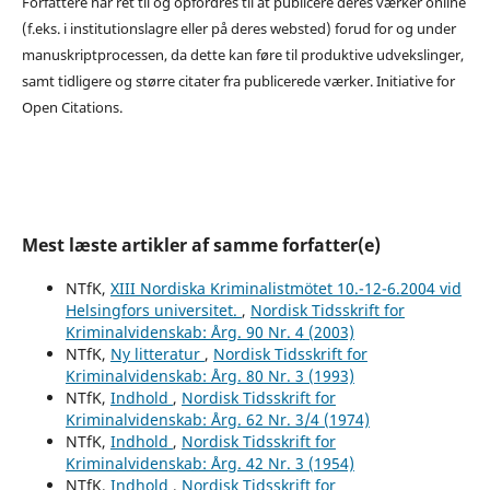
Forfattere har ret til og opfordres til at publicere deres værker online
(f.eks. i institutionslagre eller på deres websted) forud for og under
manuskriptprocessen, da dette kan føre til produktive udvekslinger,
samt tidligere og større citater fra publicerede værker. Initiative for
Open Citations.
Mest læste artikler af samme forfatter(e)
NTfK,
XIII Nordiska Kriminalistmötet 10.-12-6.2004 vid
Helsingfors universitet.
,
Nordisk Tidsskrift for
Kriminalvidenskab: Årg. 90 Nr. 4 (2003)
NTfK,
Ny litteratur
,
Nordisk Tidsskrift for
Kriminalvidenskab: Årg. 80 Nr. 3 (1993)
NTfK,
Indhold
,
Nordisk Tidsskrift for
Kriminalvidenskab: Årg. 62 Nr. 3/4 (1974)
NTfK,
Indhold
,
Nordisk Tidsskrift for
Kriminalvidenskab: Årg. 42 Nr. 3 (1954)
NTfK,
Indhold
,
Nordisk Tidsskrift for