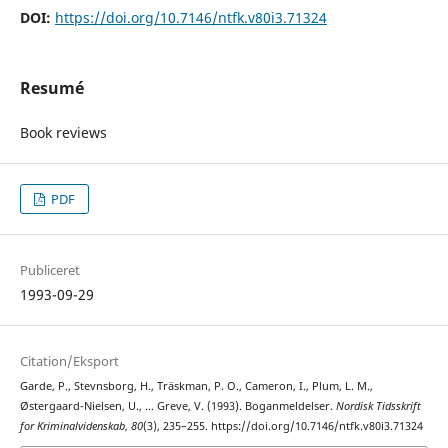
DOI:
https://doi.org/10.7146/ntfk.v80i3.71324
Resumé
Book reviews
PDF
Publiceret
1993-09-29
Citation/Eksport
Garde, P., Stevnsborg, H., Träskman, P. O., Cameron, I., Plum, L. M.,
Østergaard-Nielsen, U., … Greve, V. (1993). Boganmeldelser.
Nordisk Tidsskrift
for Kriminalvidenskab
,
80
(3), 235–255. https://doi.org/10.7146/ntfk.v80i3.71324