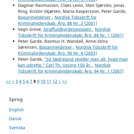
Dagmar Rasmussen, Claes Levin, Sten Sjørslev, Jonas
Ring, Kristin Skjørten, Maria Kaspersson, Peter Garde,
Boganmeldelser
,
Nordisk Tidsskrift for
Kriminalvidenskab: Årg. 88 Nr. 2 (2001)
Vagn Greve,
Straffuldbyrdelsesloven
,
Nordisk
Tidsskrift for Kriminalvidenskab: Årg. 88 Nr. 1 (2001)
Peter Garde, Rasmus H. Wandall, Anne-Stina
Sørensen,
Boganmeldelser
,
Nordisk Tidsskrift for
Kriminalvidenskab: Årg. 90 Nr. 4 (2003)
Peter Garde,
"Sit fædreland skylder man alt, hvad man
kan udrette." Carl Th. Ussing 150 år.
,
Nordisk
Tidsskrift for Kriminalvidenskab: Årg. 94 Nr. 1 (2007)
<<
<
3
4
5
6
7
8
9
10
11
12
>
>>
Sprog
English
Dansk
Svenska