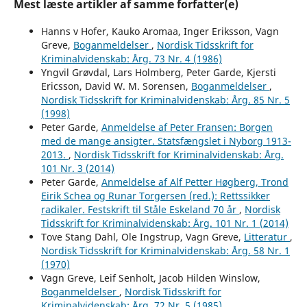
Mest læste artikler af samme forfatter(e)
Hanns v Hofer, Kauko Aromaa, Inger Eriksson, Vagn
Greve,
Boganmeldelser
,
Nordisk Tidsskrift for
Kriminalvidenskab: Årg. 73 Nr. 4 (1986)
Yngvil Grøvdal, Lars Holmberg, Peter Garde, Kjersti
Ericsson, David W. M. Sorensen,
Boganmeldelser
,
Nordisk Tidsskrift for Kriminalvidenskab: Årg. 85 Nr. 5
(1998)
Peter Garde,
Anmeldelse af Peter Fransen: Borgen
med de mange ansigter. Statsfængslet i Nyborg 1913-
2013.
,
Nordisk Tidsskrift for Kriminalvidenskab: Årg.
101 Nr. 3 (2014)
Peter Garde,
Anmeldelse af Alf Petter Høgberg, Trond
Eirik Schea og Runar Torgersen (red.): Rettssikker
radikaler. Festskrift til Ståle Eskeland 70 år
,
Nordisk
Tidsskrift for Kriminalvidenskab: Årg. 101 Nr. 1 (2014)
Tove Stang Dahl, Ole Ingstrup, Vagn Greve,
Litteratur
,
Nordisk Tidsskrift for Kriminalvidenskab: Årg. 58 Nr. 1
(1970)
Vagn Greve, Leif Senholt, Jacob Hilden Winslow,
Boganmeldelser
,
Nordisk Tidsskrift for
Kriminalvidenskab: Årg. 72 Nr. 5 (1985)