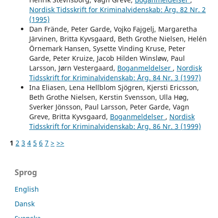
Nordisk Tidsskrift for Kriminalvidenskab: Årg. 82 Nr. 2
(1995)
Dan Frände, Peter Garde, Vojko Fajgelj, Margaretha
Järvinen, Britta Kyvsgaard, Beth Grothe Nielsen, Helén
Örnemark Hansen, Sysette Vinding Kruse, Peter
Garde, Peter Kruize, Jacob Hilden Winsløw, Paul
Larsson, Jørn Vestergaard,
Boganmeldelser
,
Nordisk
Tidsskrift for Kriminalvidenskab: Årg. 84 Nr. 3 (1997)
Ina Eliasen, Lena Hellblom Sjögren, Kjersti Ericsson,
Beth Grothe Nielsen, Kerstin Svensson, Ulla Høg,
Sverker Jönsson, Paul Larsson, Peter Garde, Vagn
Greve, Britta Kyvsgaard,
Boganmeldelser
,
Nordisk
Tidsskrift for Kriminalvidenskab: Årg. 86 Nr. 3 (1999)
1
2
3
4
5
6
7
>
>>
Sprog
English
Dansk