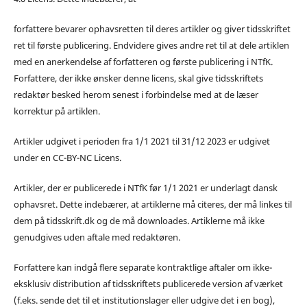
forfattere bevarer ophavsretten til deres artikler og giver tidsskriftet
ret til første publicering. Endvidere gives andre ret til at dele artiklen
med en anerkendelse af forfatteren og første publicering i NTfK.
Forfattere, der ikke ønsker denne licens, skal give tidsskriftets
redaktør besked herom senest i forbindelse med at de læser
korrektur på artiklen.
Artikler udgivet i perioden fra 1/1 2021 til 31/12 2023 er udgivet
under en CC-BY-NC Licens.
Artikler, der er publicerede i NTfK før 1/1 2021 er underlagt dansk
ophavsret. Dette indebærer, at artiklerne må citeres, der må linkes til
dem på tidsskrift.dk og de må downloades. Artiklerne må ikke
genudgives uden aftale med redaktøren.
Forfattere kan indgå flere separate kontraktlige aftaler om ikke-
eksklusiv distribution af tidsskriftets publicerede version af værket
(f.eks. sende det til et institutionslager eller udgive det i en bog),