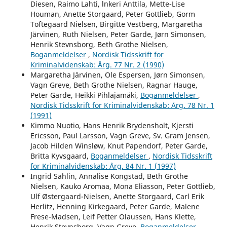
Diesen, Raimo Lahti, lnkeri Anttila, Mette-Lise
Houman, Anette Storgaard, Peter Gottlieb, Gorm
Toftegaard Nielsen, Birgitte Vestberg, Margaretha
Järvinen, Ruth Nielsen, Peter Garde, Jørn Simonsen,
Henrik Stevnsborg, Beth Grothe Nielsen,
Boganmeldelser
,
Nordisk Tidsskrift for
Kriminalvidenskab: Årg. 77 Nr. 2 (1990)
Margaretha Järvinen, Ole Espersen, Jørn Simonsen,
Vagn Greve, Beth Grothe Nielsen, Ragnar Hauge,
Peter Garde, Heikki Pihlajamäki,
Boganmeldelser
,
Nordisk Tidsskrift for Kriminalvidenskab: Årg. 78 Nr. 1
(1991)
Kimmo Nuotio, Hans Henrik Brydensholt, Kjersti
Ericsson, Paul Larsson, Vagn Greve, Sv. Gram Jensen,
Jacob Hilden Winsløw, Knut Papendorf, Peter Garde,
Britta Kyvsgaard,
Boganmeldelser
,
Nordisk Tidsskrift
for Kriminalvidenskab: Årg. 84 Nr. 1 (1997)
Ingrid Sahlin, Annalise Kongstad, Beth Grothe
Nielsen, Kauko Aromaa, Mona Eliasson, Peter Gottlieb,
Ulf Østergaard-Nielsen, Anette Storgaard, Carl Erik
Herlitz, Henning Kirkegaard, Peter Garde, Malene
Frese-Madsen, Leif Petter Olaussen, Hans Klette,
Henrik Stevnsborg, Vagn Greve,
Boganmeldelser
,