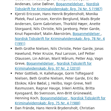
Andenæs, Leise Døllner,
Boganmeldelser
,
Nordisk
Tidsskrift for Kriminalvidenskab: Årg. 74 Nr. 5 (1987)
Kjersti Ericsson, Hans Henrik Brydensholt, Monika
Płatek, Paul Larsson, Kerstin Berglund, Mads Bryde
Andersen, Gorm Gabrielsen, Thorkild Høyer, Anette
Storgaard, Nils Christie, Nils Jareborg, Peter Garde,
Knut Papendorf, Malin Åkerström,
Boganmeldelser
,
Nordisk Tidsskrift for Kriminalvidenskab: Årg. 78 Nr. 4
(1991)
Beth Grothe Nielsen, Nils Christie, Peter Garde, Jonas
Havelund, Peter Kruize, Paul Larsson, Leif Petter
Olaussen, Lin Adrian, Marit Wårum, Petter Asp, Vagn
Greve,
Boganmeldelser
,
Nordisk Tidsskrift for
Kriminalvidenskab: Årg. 97 Nr. 2 (2010)
Peter Gottlieb, H. Kallehauge, Gorm Toftegaard
Nielsen, Beth Grothe Nielsen, Peter Garde, Eric Bo
Ebskov, Kåre Bødal, J. Heilbo, Vagn Greve, Nell
Rasmussen, Ragnar Hauge, Inkeri Anttila, Britta
Kyvsgaard, Bo Svensson, Ann-Britt Grünewald,
Henning Koch,
Boganmeldelser
,
Nordisk Tidsskrift for
Kriminalvidenskab: Årg. 75 Nr. 4 (1988)
Dan Frände, Hans Henrik Brydensholt, Christian