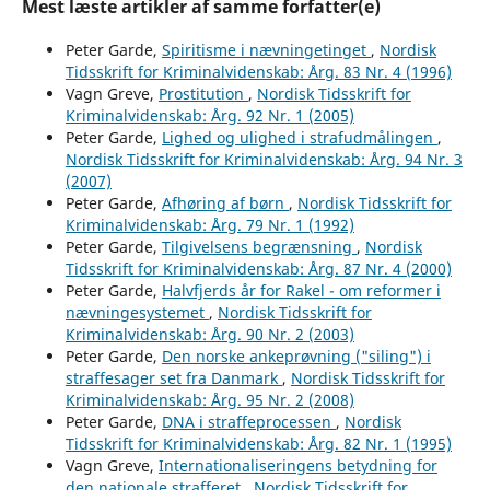
Mest læste artikler af samme forfatter(e)
Peter Garde,
Spiritisme i nævningetinget
,
Nordisk
Tidsskrift for Kriminalvidenskab: Årg. 83 Nr. 4 (1996)
Vagn Greve,
Prostitution
,
Nordisk Tidsskrift for
Kriminalvidenskab: Årg. 92 Nr. 1 (2005)
Peter Garde,
Lighed og ulighed i strafudmålingen
,
Nordisk Tidsskrift for Kriminalvidenskab: Årg. 94 Nr. 3
(2007)
Peter Garde,
Afhøring af børn
,
Nordisk Tidsskrift for
Kriminalvidenskab: Årg. 79 Nr. 1 (1992)
Peter Garde,
Tilgivelsens begrænsning
,
Nordisk
Tidsskrift for Kriminalvidenskab: Årg. 87 Nr. 4 (2000)
Peter Garde,
Halvfjerds år for Rakel - om reformer i
nævningesystemet
,
Nordisk Tidsskrift for
Kriminalvidenskab: Årg. 90 Nr. 2 (2003)
Peter Garde,
Den norske ankeprøvning ("siling") i
straffesager set fra Danmark
,
Nordisk Tidsskrift for
Kriminalvidenskab: Årg. 95 Nr. 2 (2008)
Peter Garde,
DNA i straffeprocessen
,
Nordisk
Tidsskrift for Kriminalvidenskab: Årg. 82 Nr. 1 (1995)
Vagn Greve,
Internationaliseringens betydning for
den nationale strafferet
,
Nordisk Tidsskrift for