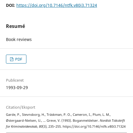
DOI:
https://doi.org/10.7146/ntfk.v80i3.71324
Resumé
Book reviews
PDF
Publiceret
1993-09-29
Citation/Eksport
Garde, P., Stevnsborg, H., Träskman, P. O., Cameron, I., Plum, L. M.,
Østergaard-Nielsen, U., … Greve, V. (1993). Boganmeldelser.
Nordisk Tidsskrift
for Kriminalvidenskab
,
80
(3), 235–255. https://doi.org/10.7146/ntfk.v80i3.71324