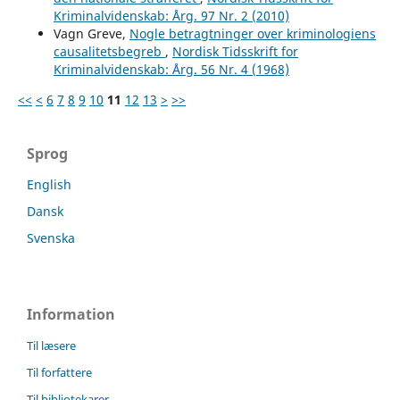
Kriminalvidenskab: Årg. 97 Nr. 2 (2010)
Vagn Greve,
Nogle betragtninger over kriminologiens
causalitetsbegreb
,
Nordisk Tidsskrift for
Kriminalvidenskab: Årg. 56 Nr. 4 (1968)
<<
<
6
7
8
9
10
11
12
13
>
>>
Sprog
English
Dansk
Svenska
Information
Til læsere
Til forfattere
Til bibliotekarer