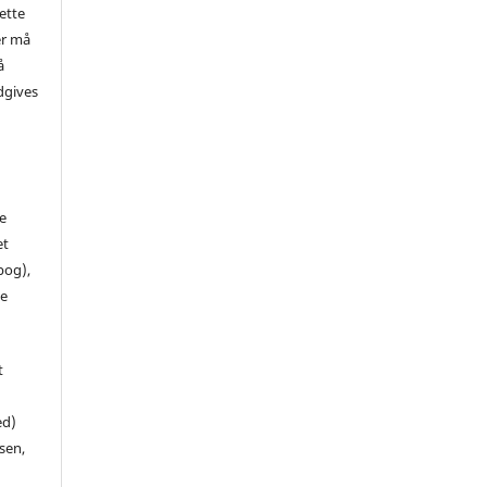
ette
er må
å
dgives
de
et
 bog),
te
t
ed)
sen,