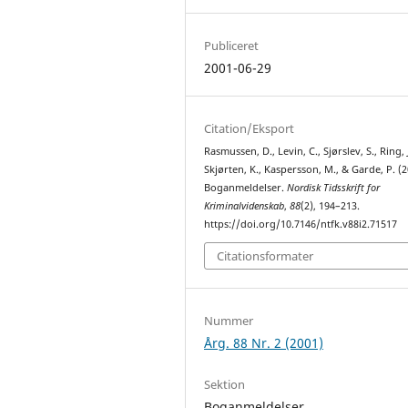
Publiceret
2001-06-29
Citation/Eksport
Rasmussen, D., Levin, C., Sjørslev, S., Ring, J
Skjørten, K., Kaspersson, M., & Garde, P. (2
Boganmeldelser.
Nordisk Tidsskrift for
Kriminalvidenskab
,
88
(2), 194–213.
https://doi.org/10.7146/ntfk.v88i2.71517
Citationsformater
Nummer
Årg. 88 Nr. 2 (2001)
Sektion
Boganmeldelser