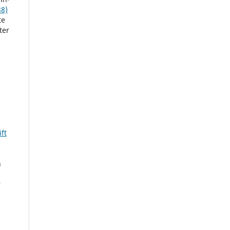
88)
te
ter
ft
n
r