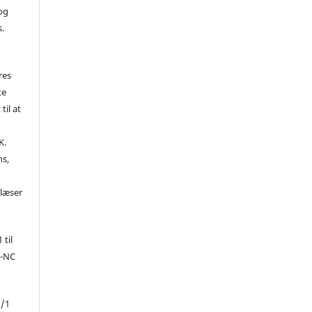
 og
s.
res
te
til at
K.
ns,
d
 læser
 til
Y-NC
1/1