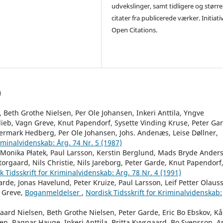
udvekslinger, samt tidligere og større
citater fra publicerede værker. Initiati
Open Citations.
)
 Beth Grothe Nielsen, Per Ole Johansen, Inkeri Anttila, Yngve
ieb, Vagn Greve, Knut Papendorf, Sysette Vinding Kruse, Peter Ga
ermark Hedberg, Per Ole Johansen, Johs. Andenæs, Leise Døllner,
riminalvidenskab: Årg. 74 Nr. 5 (1987)
, Monika Płatek, Paul Larsson, Kerstin Berglund, Mads Bryde Ander
orgaard, Nils Christie, Nils Jareborg, Peter Garde, Knut Papendorf
k Tidsskrift for Kriminalvidenskab: Årg. 78 Nr. 4 (1991)
arde, Jonas Havelund, Peter Kruize, Paul Larsson, Leif Petter Olaus
n Greve,
Boganmeldelser
,
Nordisk Tidsskrift for Kriminalvidenskab:
aard Nielsen, Beth Grothe Nielsen, Peter Garde, Eric Bo Ebskov, Kå
en, Ragnar Hauge, Inkeri Anttila, Britta Kyvsgaard, Bo Svensson, A