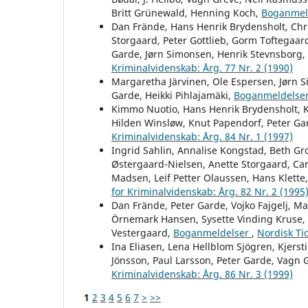
Britt Grünewald, Henning Koch,
Boganmel
Dan Frände, Hans Henrik Brydensholt, Chri
Storgaard, Peter Gottlieb, Gorm Toftegaard
Garde, Jørn Simonsen, Henrik Stevnsborg,
Kriminalvidenskab: Årg. 77 Nr. 2 (1990)
Margaretha Järvinen, Ole Espersen, Jørn 
Garde, Heikki Pihlajamäki,
Boganmeldelse
Kimmo Nuotio, Hans Henrik Brydensholt, Kj
Hilden Winsløw, Knut Papendorf, Peter Ga
Kriminalvidenskab: Årg. 84 Nr. 1 (1997)
Ingrid Sahlin, Annalise Kongstad, Beth Gr
Østergaard-Nielsen, Anette Storgaard, Car
Madsen, Leif Petter Olaussen, Hans Klette
for Kriminalvidenskab: Årg. 82 Nr. 2 (1995
Dan Frände, Peter Garde, Vojko Fajgelj, Ma
Örnemark Hansen, Sysette Vinding Kruse, P
Vestergaard,
Boganmeldelser
,
Nordisk Tid
Ina Eliasen, Lena Hellblom Sjögren, Kjerst
Jönsson, Paul Larsson, Peter Garde, Vagn 
Kriminalvidenskab: Årg. 86 Nr. 3 (1999)
1
2
3
4
5
6
7
>
>>