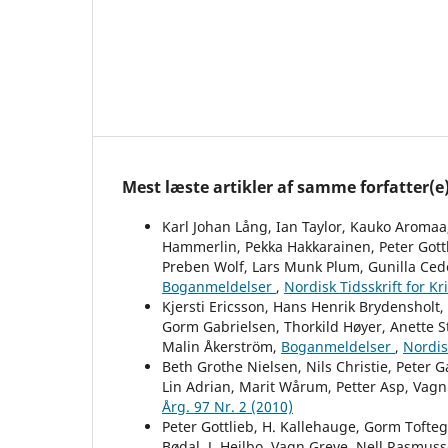
Mest læste artikler af samme forfatter(e
Karl Johan Lång, Ian Taylor, Kauko Aromaa,
Hammerlin, Pekka Hakkarainen, Peter Gottl
Preben Wolf, Lars Munk Plum, Gunilla Ced
Boganmeldelser
,
Nordisk Tidsskrift for K
Kjersti Ericsson, Hans Henrik Brydensholt
Gorm Gabrielsen, Thorkild Høyer, Anette St
Malin Åkerström,
Boganmeldelser
,
Nordis
Beth Grothe Nielsen, Nils Christie, Peter G
Lin Adrian, Marit Wårum, Petter Asp, Vag
Årg. 97 Nr. 2 (2010)
Peter Gottlieb, H. Kallehauge, Gorm Tofteg
Bødal, J. Heilbo, Vagn Greve, Nell Rasmuss