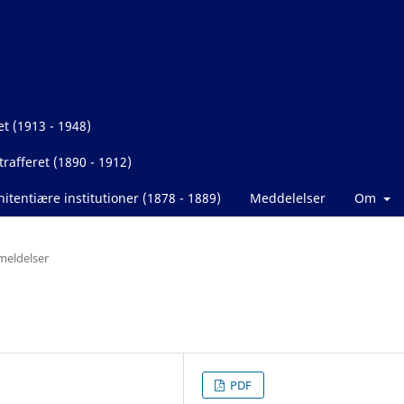
et (1913 - 1948)
rafferet (1890 - 1912)
itentiære institutioner (1878 - 1889)
Meddelelser
Om
eldelser
PDF