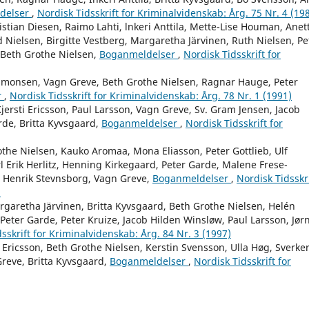
delser
,
Nordisk Tidsskrift for Kriminalvidenskab: Årg. 75 Nr. 4 (19
stian Diesen, Raimo Lahti, lnkeri Anttila, Mette-Lise Houman, Anet
 Nielsen, Birgitte Vestberg, Margaretha Järvinen, Ruth Nielsen, Pe
 Beth Grothe Nielsen,
Boganmeldelser
,
Nordisk Tidsskrift for
Simonsen, Vagn Greve, Beth Grothe Nielsen, Ragnar Hauge, Peter
r
,
Nordisk Tidsskrift for Kriminalvidenskab: Årg. 78 Nr. 1 (1991)
ersti Ericsson, Paul Larsson, Vagn Greve, Sv. Gram Jensen, Jacob
rde, Britta Kyvsgaard,
Boganmeldelser
,
Nordisk Tidsskrift for
othe Nielsen, Kauko Aromaa, Mona Eliasson, Peter Gottlieb, Ulf
l Erik Herlitz, Henning Kirkegaard, Peter Garde, Malene Frese-
, Henrik Stevnsborg, Vagn Greve,
Boganmeldelser
,
Nordisk Tidsskri
)
rgaretha Järvinen, Britta Kyvsgaard, Beth Grothe Nielsen, Helén
eter Garde, Peter Kruize, Jacob Hilden Winsløw, Paul Larsson, Jør
sskrift for Kriminalvidenskab: Årg. 84 Nr. 3 (1997)
i Ericsson, Beth Grothe Nielsen, Kerstin Svensson, Ulla Høg, Sverke
Greve, Britta Kyvsgaard,
Boganmeldelser
,
Nordisk Tidsskrift for