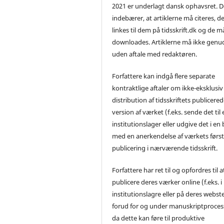
2021 er underlagt dansk ophavsret. D
indebærer, at artiklerne må citeres, d
linkes til dem på tidsskrift.dk og de m
downloades. Artiklerne må ikke genu
uden aftale med redaktøren.
Forfattere kan indgå flere separate
kontraktlige aftaler om ikke-eksklusiv
distribution af tidsskriftets publicere
version af værket (f.eks. sende det til 
institutionslager eller udgive det i en
med en anerkendelse af værkets førs
publicering i nærværende tidsskrift.
Forfattere har ret til og opfordres til a
publicere deres værker online (f.eks. i
institutionslagre eller på deres webst
forud for og under manuskriptproces
da dette kan føre til produktive