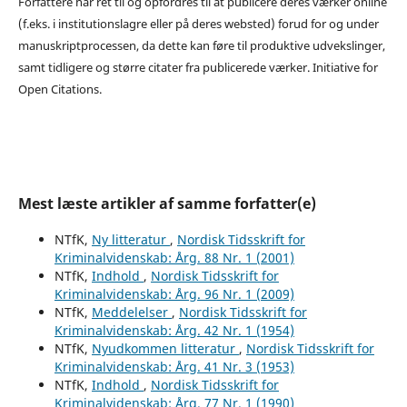
Forfattere har ret til og opfordres til at publicere deres værker online
(f.eks. i institutionslagre eller på deres websted) forud for og under
manuskriptprocessen, da dette kan føre til produktive udvekslinger,
samt tidligere og større citater fra publicerede værker. Initiative for
Open Citations.
Mest læste artikler af samme forfatter(e)
NTfK,
Ny litteratur
,
Nordisk Tidsskrift for
Kriminalvidenskab: Årg. 88 Nr. 1 (2001)
NTfK,
Indhold
,
Nordisk Tidsskrift for
Kriminalvidenskab: Årg. 96 Nr. 1 (2009)
NTfK,
Meddelelser
,
Nordisk Tidsskrift for
Kriminalvidenskab: Årg. 42 Nr. 1 (1954)
NTfK,
Nyudkommen litteratur
,
Nordisk Tidsskrift for
Kriminalvidenskab: Årg. 41 Nr. 3 (1953)
NTfK,
Indhold
,
Nordisk Tidsskrift for
Kriminalvidenskab: Årg. 77 Nr. 1 (1990)