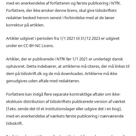
med en anerkendelse af forfatteren og første publicering i NTfK.
Forfattere, der ikke ønsker denne licens, skal give tidsskriftets
redaktør besked herom senest i forbindelse med at de læser
korrektur på artiklen.
Artikler udgivet i perioden fra 1/1 2021 til 31/12 2023 er udgivet
under en CC-BY-NC Licens.
Artikler, der er publicerede i NTfK før 1/1 2021 er underlagt dansk
ophavsret. Dette indebærer, at artiklerne må citeres, der må linkes til
dem på tidsskrift.dk og de må downloades. Artiklerne må ikke
genudgives uden aftale med redaktøren.
Forfattere kan indgå flere separate kontraktlige aftaler om ikke-
eksklusiv distribution af tidsskriftets publicerede version af værket
(f.eks. sende det til et institutionslager eller udgive det i en bog),
med en anerkendelse af værkets første publicering i nærværende
tidsskrift.