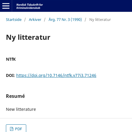
Startside
/
Arkiver
/
Årg. 77 Nr. 3 (1990)
/
Ny litteratur
Ny litteratur
NTfK
DOI:
https://doi.org/10.7146/ntfk.v77i3.71246
Resumé
New litterature
PDF