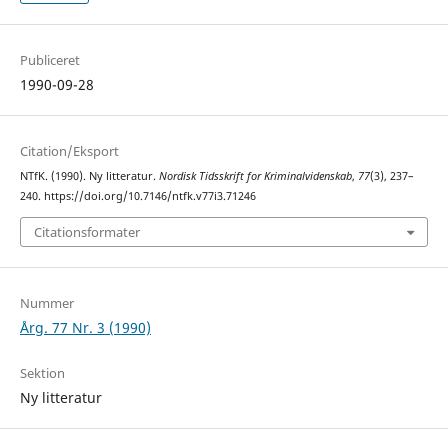
Publiceret
1990-09-28
Citation/Eksport
NTfK. (1990). Ny litteratur.
Nordisk Tidsskrift for Kriminalvidenskab
,
77
(3), 237–
240. https://doi.org/10.7146/ntfk.v77i3.71246
Citationsformater
Nummer
Årg. 77 Nr. 3 (1990)
Sektion
Ny litteratur