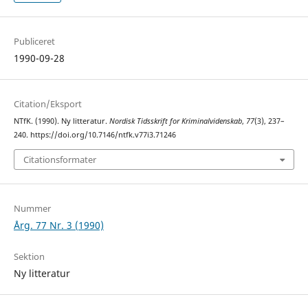
Publiceret
1990-09-28
Citation/Eksport
NTfK. (1990). Ny litteratur.
Nordisk Tidsskrift for Kriminalvidenskab
,
77
(3), 237–
240. https://doi.org/10.7146/ntfk.v77i3.71246
Citationsformater
Nummer
Årg. 77 Nr. 3 (1990)
Sektion
Ny litteratur