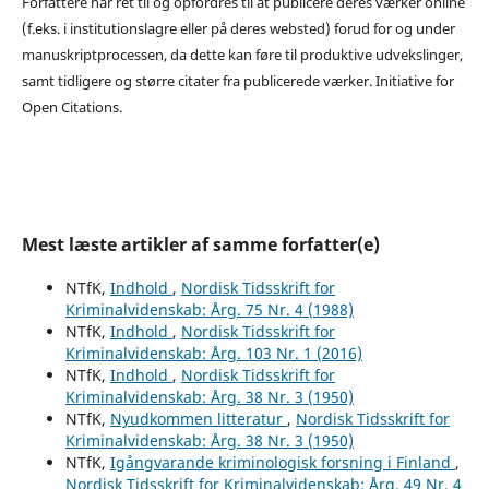
Forfattere har ret til og opfordres til at publicere deres værker online
(f.eks. i institutionslagre eller på deres websted) forud for og under
manuskriptprocessen, da dette kan føre til produktive udvekslinger,
samt tidligere og større citater fra publicerede værker. Initiative for
Open Citations.
Mest læste artikler af samme forfatter(e)
NTfK,
Indhold
,
Nordisk Tidsskrift for
Kriminalvidenskab: Årg. 75 Nr. 4 (1988)
NTfK,
Indhold
,
Nordisk Tidsskrift for
Kriminalvidenskab: Årg. 103 Nr. 1 (2016)
NTfK,
Indhold
,
Nordisk Tidsskrift for
Kriminalvidenskab: Årg. 38 Nr. 3 (1950)
NTfK,
Nyudkommen litteratur
,
Nordisk Tidsskrift for
Kriminalvidenskab: Årg. 38 Nr. 3 (1950)
NTfK,
Igångvarande kriminologisk forsning i Finland
,
Nordisk Tidsskrift for Kriminalvidenskab: Årg. 49 Nr. 4