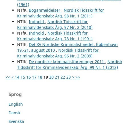
(1961)
NTfK,
Boganmeldelser
,
Nordisk Tidsskrift for
Kriminalvidenskab: Årg. 98 Nr. 1 (2011)
NTfK,
Indhold
,
Nordisk Tidsskrift for
Kriminalvidenskab: Årg. 97 Nr. 2 (2010)
NTfK,
Indhold
,
Nordisk Tidsskrift for
Kriminalvidenskab: Årg. 78 Nr. 1 (1991)
NTfK,
Det XV Nordiske Kriminalistmødet. København
19.-21. august 2010
,
Nordisk Tidsskrift for
Kriminalvidenskab: Årg. 96 Nr. 2 (2009)
NTfK,
De nordiske kriminalistforeninger 2011
,
Nordisk
Tidsskrift for Kriminalvidenskab: Årg. 99 Nr. 1 (2012)
<<
<
14
15
16
17
18
19
20
21
22
23
>
>>
Sprog
English
Dansk
Svenska