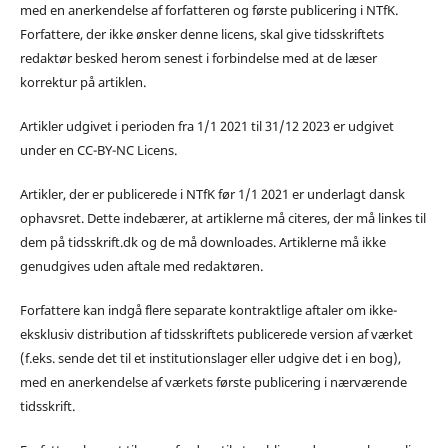
med en anerkendelse af forfatteren og første publicering i NTfK.
Forfattere, der ikke ønsker denne licens, skal give tidsskriftets
redaktør besked herom senest i forbindelse med at de læser
korrektur på artiklen.
Artikler udgivet i perioden fra 1/1 2021 til 31/12 2023 er udgivet
under en CC-BY-NC Licens.
Artikler, der er publicerede i NTfK før 1/1 2021 er underlagt dansk
ophavsret. Dette indebærer, at artiklerne må citeres, der må linkes til
dem på tidsskrift.dk og de må downloades. Artiklerne må ikke
genudgives uden aftale med redaktøren.
Forfattere kan indgå flere separate kontraktlige aftaler om ikke-
eksklusiv distribution af tidsskriftets publicerede version af værket
(f.eks. sende det til et institutionslager eller udgive det i en bog),
med en anerkendelse af værkets første publicering i nærværende
tidsskrift.