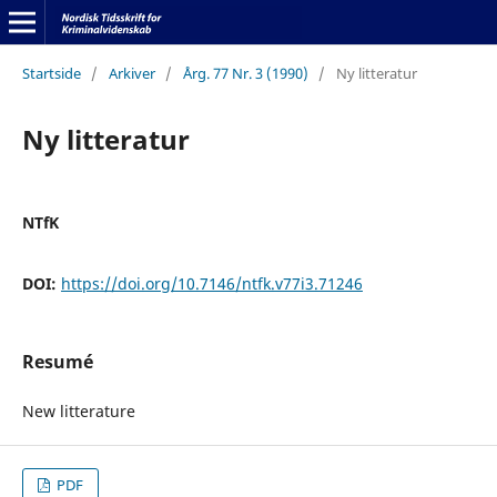
Startside
/
Arkiver
/
Årg. 77 Nr. 3 (1990)
/
Ny litteratur
Ny litteratur
NTfK
DOI:
https://doi.org/10.7146/ntfk.v77i3.71246
Resumé
New litterature
PDF