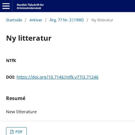
Startside
/
Arkiver
/
Årg. 77 Nr. 3 (1990)
/
Ny litteratur
Ny litteratur
NTfK
DOI:
https://doi.org/10.7146/ntfk.v77i3.71246
Resumé
New litterature
PDF