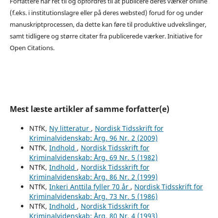
Forfattere har ret til og opfordres til at publicere deres værker online
(f.eks. i institutionslagre eller på deres websted) forud for og under
manuskriptprocessen, da dette kan føre til produktive udvekslinger,
samt tidligere og større citater fra publicerede værker. Initiative for
Open Citations.
Mest læste artikler af samme forfatter(e)
NTfK,
Ny litteratur
,
Nordisk Tidsskrift for
Kriminalvidenskab: Årg. 96 Nr. 2 (2009)
NTfK,
Indhold
,
Nordisk Tidsskrift for
Kriminalvidenskab: Årg. 69 Nr. 5 (1982)
NTfK,
Indhold
,
Nordisk Tidsskrift for
Kriminalvidenskab: Årg. 86 Nr. 2 (1999)
NTfK,
Inkeri Anttila fyller 70 år
,
Nordisk Tidsskrift for
Kriminalvidenskab: Årg. 73 Nr. 5 (1986)
NTfK,
Indhold
,
Nordisk Tidsskrift for
Kriminalvidenskab: Årg. 80 Nr. 4 (1993)