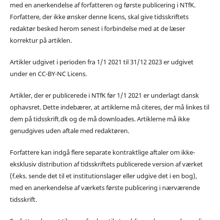
med en anerkendelse af forfatteren og første publicering i NTfK.
Forfattere, der ikke ønsker denne licens, skal give tidsskriftets
redaktør besked herom senest i forbindelse med at de læser
korrektur på artiklen.
Artikler udgivet i perioden fra 1/1 2021 til 31/12 2023 er udgivet
under en CC-BY-NC Licens.
Artikler, der er publicerede i NTfK før 1/1 2021 er underlagt dansk
ophavsret. Dette indebærer, at artiklerne må citeres, der må linkes til
dem på tidsskrift.dk og de må downloades. Artiklerne må ikke
genudgives uden aftale med redaktøren.
Forfattere kan indgå flere separate kontraktlige aftaler om ikke-
eksklusiv distribution af tidsskriftets publicerede version af værket
(f.eks. sende det til et institutionslager eller udgive det i en bog),
med en anerkendelse af værkets første publicering i nærværende
tidsskrift.