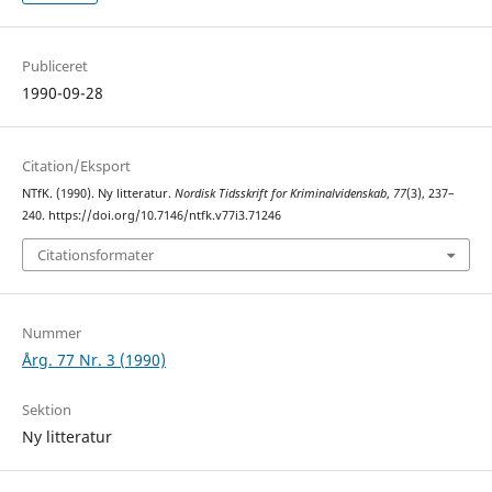
Publiceret
1990-09-28
Citation/Eksport
NTfK. (1990). Ny litteratur.
Nordisk Tidsskrift for Kriminalvidenskab
,
77
(3), 237–
240. https://doi.org/10.7146/ntfk.v77i3.71246
Citationsformater
Nummer
Årg. 77 Nr. 3 (1990)
Sektion
Ny litteratur