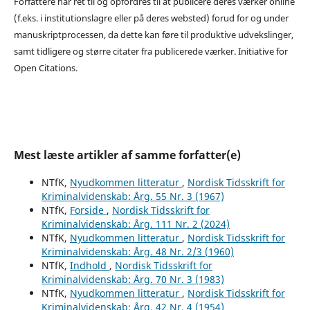
Forfattere har ret til og opfordres til at publicere deres værker online
(f.eks. i institutionslagre eller på deres websted) forud for og under
manuskriptprocessen, da dette kan føre til produktive udvekslinger,
samt tidligere og større citater fra publicerede værker. Initiative for
Open Citations.
Mest læste artikler af samme forfatter(e)
NTfK,
Nyudkommen litteratur
,
Nordisk Tidsskrift for
Kriminalvidenskab: Årg. 55 Nr. 3 (1967)
NTfK,
Forside
,
Nordisk Tidsskrift for
Kriminalvidenskab: Årg. 111 Nr. 2 (2024)
NTfK,
Nyudkommen litteratur
,
Nordisk Tidsskrift for
Kriminalvidenskab: Årg. 48 Nr. 2/3 (1960)
NTfK,
Indhold
,
Nordisk Tidsskrift for
Kriminalvidenskab: Årg. 70 Nr. 3 (1983)
NTfK,
Nyudkommen litteratur
,
Nordisk Tidsskrift for
Kriminalvidenskab: Årg. 42 Nr. 4 (1954)