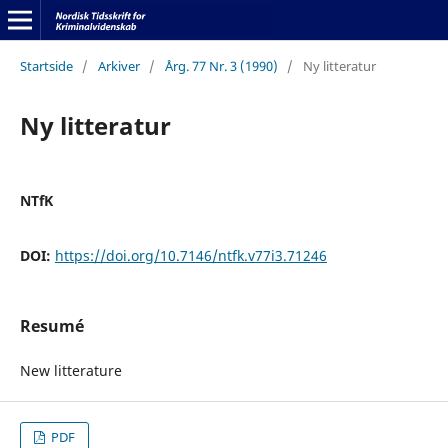
Startside
/
Arkiver
/
Årg. 77 Nr. 3 (1990)
/
Ny litteratur
Ny litteratur
NTfK
DOI:
https://doi.org/10.7146/ntfk.v77i3.71246
Resumé
New litterature
PDF