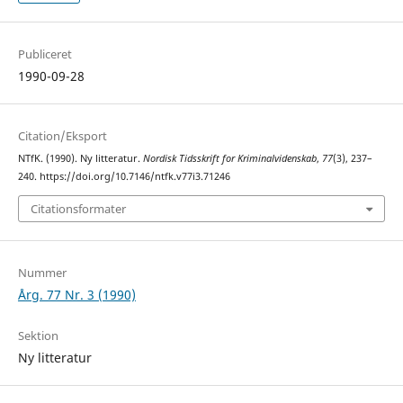
Publiceret
1990-09-28
Citation/Eksport
NTfK. (1990). Ny litteratur.
Nordisk Tidsskrift for Kriminalvidenskab
,
77
(3), 237–
240. https://doi.org/10.7146/ntfk.v77i3.71246
Citationsformater
Nummer
Årg. 77 Nr. 3 (1990)
Sektion
Ny litteratur