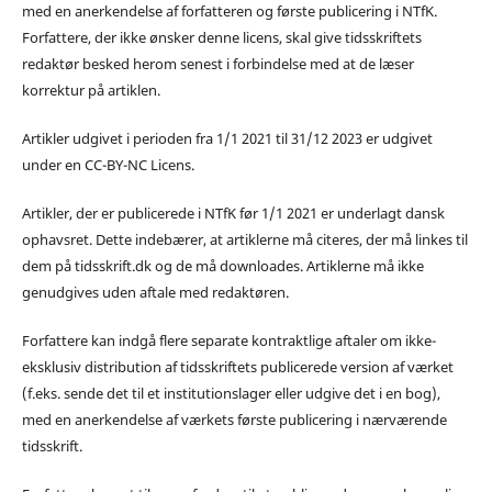
med en anerkendelse af forfatteren og første publicering i NTfK.
Forfattere, der ikke ønsker denne licens, skal give tidsskriftets
redaktør besked herom senest i forbindelse med at de læser
korrektur på artiklen.
Artikler udgivet i perioden fra 1/1 2021 til 31/12 2023 er udgivet
under en CC-BY-NC Licens.
Artikler, der er publicerede i NTfK før 1/1 2021 er underlagt dansk
ophavsret. Dette indebærer, at artiklerne må citeres, der må linkes til
dem på tidsskrift.dk og de må downloades. Artiklerne må ikke
genudgives uden aftale med redaktøren.
Forfattere kan indgå flere separate kontraktlige aftaler om ikke-
eksklusiv distribution af tidsskriftets publicerede version af værket
(f.eks. sende det til et institutionslager eller udgive det i en bog),
med en anerkendelse af værkets første publicering i nærværende
tidsskrift.