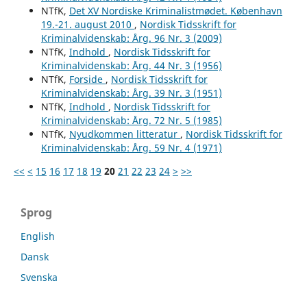
NTfK,
Det XV Nordiske Kriminalistmødet. København
19.-21. august 2010
,
Nordisk Tidsskrift for
Kriminalvidenskab: Årg. 96 Nr. 3 (2009)
NTfK,
Indhold
,
Nordisk Tidsskrift for
Kriminalvidenskab: Årg. 44 Nr. 3 (1956)
NTfK,
Forside
,
Nordisk Tidsskrift for
Kriminalvidenskab: Årg. 39 Nr. 3 (1951)
NTfK,
Indhold
,
Nordisk Tidsskrift for
Kriminalvidenskab: Årg. 72 Nr. 5 (1985)
NTfK,
Nyudkommen litteratur
,
Nordisk Tidsskrift for
Kriminalvidenskab: Årg. 59 Nr. 4 (1971)
<<
<
15
16
17
18
19
20
21
22
23
24
>
>>
Sprog
English
Dansk
Svenska