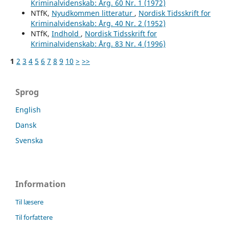
Kriminalvidenskab: Årg. 60 Nr. 1 (1972)
NTfK,
Nyudkommen litteratur
,
Nordisk Tidsskrift for
Kriminalvidenskab: Årg. 40 Nr. 2 (1952)
NTfK,
Indhold
,
Nordisk Tidsskrift for
Kriminalvidenskab: Årg. 83 Nr. 4 (1996)
1
2
3
4
5
6
7
8
9
10
>
>>
Sprog
English
Dansk
Svenska
Information
Til læsere
Til forfattere