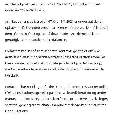
Artikler udgivet i perioden fra 1/1 2021 til 31/12 2023 er udgivet
under en CC-BY-NC Licens.
Artikler, der er publicerede i NTfK før 1/1 2021 er underlagt dansk
ophavsret. Dette indebærer, at artiklerne må citeres, der må linkes til
dem på tidsskrift.dk og de må downloades. Artiklerne må ikke
genudgives uden aftale med redaktøren.
Forfattere kan indgå flere separate kontraktlige aftaler om ikke-
eksklusiv distribution af tidsskriftets publicerede version af værket
(f.eks. sende det til et institutionslager eller udgive det i en bog),
med en anerkendelse af værkets første publicering i nærværende
tidsskrift.
Forfattere har ret til og opfordres til at publicere deres værker online
(f.eks. i institutionslagre eller på deres websted) forud for og under
manuskriptprocessen, da dette kan føre til produktive udvekslinger,
samt tidligere og større citater fra publicerede værker. Initiative for
Open Citations.