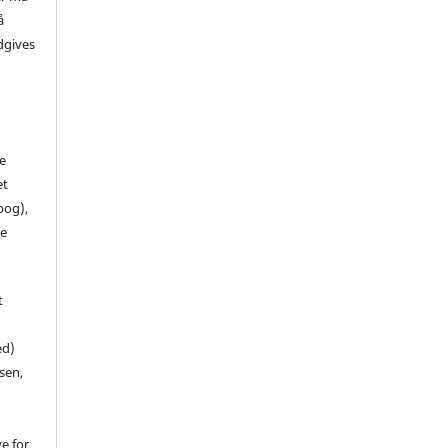
å
dgives
de
et
 bog),
te
t
ed)
sen,
ve for