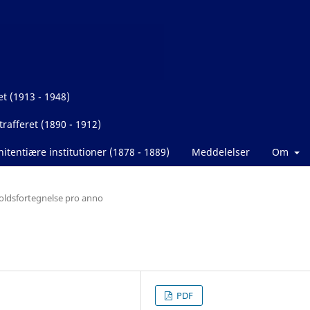
et (1913 - 1948)
rafferet (1890 - 1912)
itentiære institutioner (1878 - 1889)
Meddelelser
Om
oldsfortegnelse pro anno
PDF