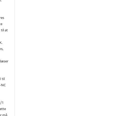
res
te
til at
K.
ns,
d
 læser
 til
Y-NC
1/1
ette
er må