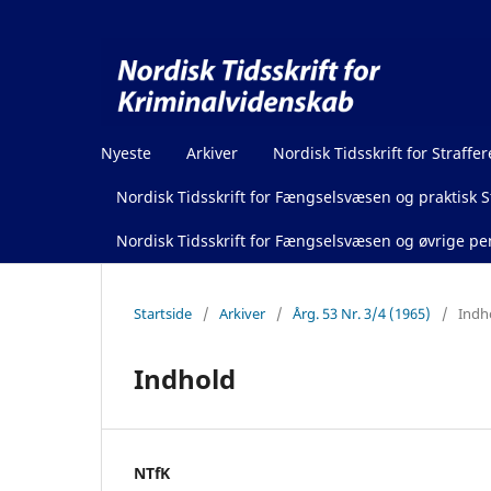
Nyeste
Arkiver
Nordisk Tidsskrift for Straffer
Nordisk Tidsskrift for Fængselsvæsen og praktisk St
Nordisk Tidsskrift for Fængselsvæsen og øvrige pen
Startside
/
Arkiver
/
Årg. 53 Nr. 3/4 (1965)
/
Indh
Indhold
NTfK