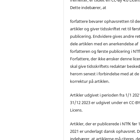
Dette indebærer, at
forfattere bevarer ophavsretten til de
artikler og giver tidsskriftet ret til førs
publicering. Endvidere gives andre ret 
dele artiklen med en anerkendelse af
forfatteren og første publicering i NTf
Forfattere, der ikke ønsker denne lice
skal give tidsskriftets redaktør beske
herom senest i forbindelse med at de
korrektur på artiklen.
Artikler udgivet i perioden fra 1/1 2021
31/12 2023 er udgivet under en CC-B
Licens.
Artikler, der er publicerede i NTfK før 
2021 er underlagt dansk ophavsret. D
indebærer, at artiklerne må citeres, d