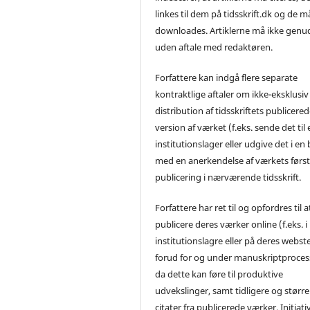
linkes til dem på tidsskrift.dk og de m
downloades. Artiklerne må ikke genu
uden aftale med redaktøren.
Forfattere kan indgå flere separate
kontraktlige aftaler om ikke-eksklusiv
distribution af tidsskriftets publicere
version af værket (f.eks. sende det til 
institutionslager eller udgive det i en
med en anerkendelse af værkets førs
publicering i nærværende tidsskrift.
Forfattere har ret til og opfordres til a
publicere deres værker online (f.eks. i
institutionslagre eller på deres webst
forud for og under manuskriptproces
da dette kan føre til produktive
udvekslinger, samt tidligere og større
citater fra publicerede værker. Initiati