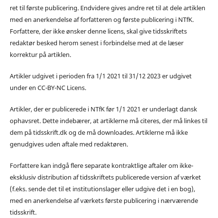
ret til første publicering. Endvidere gives andre ret til at dele artiklen
med en anerkendelse af forfatteren og første publicering i NTfK.
Forfattere, der ikke ønsker denne licens, skal give tidsskriftets
redaktør besked herom senest i forbindelse med at de læser
korrektur på artiklen.
Artikler udgivet i perioden fra 1/1 2021 til 31/12 2023 er udgivet
under en CC-BY-NC Licens.
Artikler, der er publicerede i NTfK før 1/1 2021 er underlagt dansk
ophavsret. Dette indebærer, at artiklerne må citeres, der må linkes til
dem på tidsskrift.dk og de må downloades. Artiklerne må ikke
genudgives uden aftale med redaktøren.
Forfattere kan indgå flere separate kontraktlige aftaler om ikke-
eksklusiv distribution af tidsskriftets publicerede version af værket
(f.eks. sende det til et institutionslager eller udgive det i en bog),
med en anerkendelse af værkets første publicering i nærværende
tidsskrift.