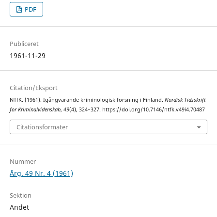
PDF
Publiceret
1961-11-29
Citation/Eksport
NTfK. (1961). Igångvarande kriminologisk forsning i Finland.
Nordisk Tidsskrift
for Kriminalvidenskab
,
49
(4), 324–327. https://doi.org/10.7146/ntfk.v49i4.70487
Citationsformater
Nummer
Årg. 49 Nr. 4 (1961)
Sektion
Andet