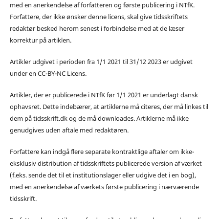
med en anerkendelse af forfatteren og første publicering i NTfK.
Forfattere, der ikke ønsker denne licens, skal give tidsskriftets
redaktør besked herom senest i forbindelse med at de læser
korrektur på artiklen.
Artikler udgivet i perioden fra 1/1 2021 til 31/12 2023 er udgivet
under en CC-BY-NC Licens.
Artikler, der er publicerede i NTfK før 1/1 2021 er underlagt dansk
ophavsret. Dette indebærer, at artiklerne må citeres, der må linkes til
dem på tidsskrift.dk og de må downloades. Artiklerne må ikke
genudgives uden aftale med redaktøren.
Forfattere kan indgå flere separate kontraktlige aftaler om ikke-
eksklusiv distribution af tidsskriftets publicerede version af værket
(f.eks. sende det til et institutionslager eller udgive det i en bog),
med en anerkendelse af værkets første publicering i nærværende
tidsskrift.