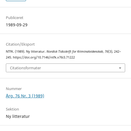
Publiceret
1989-09-29
Citation/Eksport
NTfK. (1989). Ny litteratur.
Nordisk Tidsskrift for Kriminalvidenskab
,
76
(3), 242–
245. https://doi.org/10.7146/ntfk.v76i3.71222
Citationsformater
Nummer
Årg. 76 Nr. 3 (1989)
Sektion
Ny litteratur