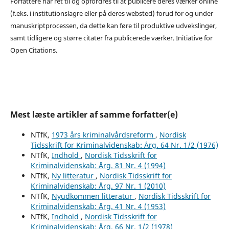
Forfattere har ret til og opfordres til at publicere deres værker online
(f.eks. i institutionslagre eller på deres websted) forud for og under
manuskriptprocessen, da dette kan føre til produktive udvekslinger,
samt tidligere og større citater fra publicerede værker. Initiative for
Open Citations.
Mest læste artikler af samme forfatter(e)
NTfK,
1973 års kriminalvårdsreform
,
Nordisk
Tidsskrift for Kriminalvidenskab: Årg. 64 Nr. 1/2 (1976)
NTfK,
Indhold
,
Nordisk Tidsskrift for
Kriminalvidenskab: Årg. 81 Nr. 4 (1994)
NTfK,
Ny litteratur
,
Nordisk Tidsskrift for
Kriminalvidenskab: Årg. 97 Nr. 1 (2010)
NTfK,
Nyudkommen litteratur
,
Nordisk Tidsskrift for
Kriminalvidenskab: Årg. 41 Nr. 4 (1953)
NTfK,
Indhold
,
Nordisk Tidsskrift for
Kriminalvidenskab: Årg. 66 Nr. 1/2 (1978)