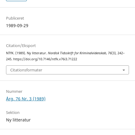
Publiceret
1989-09-29
Citation/Eksport
NTfK. (1989). Ny litteratur.
Nordisk Tidsskrift for Kriminalvidenskab
,
76
(3), 242–
245. https://doi.org/10.7146/ntfk.v76i3.71222
Citationsformater
Nummer
Årg. 76 Nr. 3 (1989)
Sektion
Ny litteratur