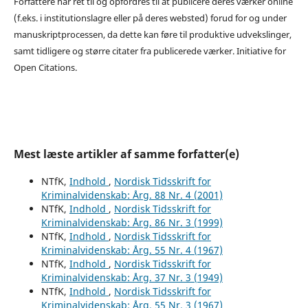
Forfattere har ret til og opfordres til at publicere deres værker online
(f.eks. i institutionslagre eller på deres websted) forud for og under
manuskriptprocessen, da dette kan føre til produktive udvekslinger,
samt tidligere og større citater fra publicerede værker. Initiative for
Open Citations.
Mest læste artikler af samme forfatter(e)
NTfK,
Indhold
,
Nordisk Tidsskrift for
Kriminalvidenskab: Årg. 88 Nr. 4 (2001)
NTfK,
Indhold
,
Nordisk Tidsskrift for
Kriminalvidenskab: Årg. 86 Nr. 3 (1999)
NTfK,
Indhold
,
Nordisk Tidsskrift for
Kriminalvidenskab: Årg. 55 Nr. 4 (1967)
NTfK,
Indhold
,
Nordisk Tidsskrift for
Kriminalvidenskab: Årg. 37 Nr. 3 (1949)
NTfK,
Indhold
,
Nordisk Tidsskrift for
Kriminalvidenskab: Årg. 55 Nr. 3 (1967)