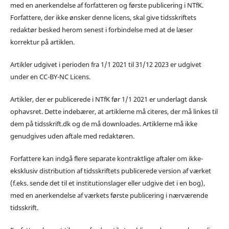
med en anerkendelse af forfatteren og første publicering i NTfK.
Forfattere, der ikke ønsker denne licens, skal give tidsskriftets
redaktør besked herom senest i forbindelse med at de læser
korrektur på artiklen.
Artikler udgivet i perioden fra 1/1 2021 til 31/12 2023 er udgivet
under en CC-BY-NC Licens.
Artikler, der er publicerede i NTfK før 1/1 2021 er underlagt dansk
ophavsret. Dette indebærer, at artiklerne må citeres, der må linkes til
dem på tidsskrift.dk og de må downloades. Artiklerne må ikke
genudgives uden aftale med redaktøren.
Forfattere kan indgå flere separate kontraktlige aftaler om ikke-
eksklusiv distribution af tidsskriftets publicerede version af værket
(f.eks. sende det til et institutionslager eller udgive det i en bog),
med en anerkendelse af værkets første publicering i nærværende
tidsskrift.