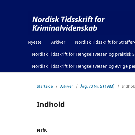
Nyeste
Arkiver
Nordisk Tidsskrift for Straffer
Nordisk Tidsskrift for Fængselsvæsen og praktisk St
Nordisk Tidsskrift for Fængselsvæsen og øvrige pen
Startside
/
Arkiver
/
Årg. 70 Nr. 5 (1983)
/
Indhol
Indhold
NTfK