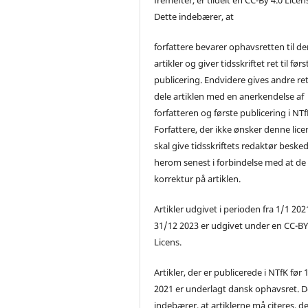
Dette indebærer, at
forfattere bevarer ophavsretten til de
artikler og giver tidsskriftet ret til førs
publicering. Endvidere gives andre ret 
dele artiklen med en anerkendelse af
forfatteren og første publicering i NTf
Forfattere, der ikke ønsker denne lice
skal give tidsskriftets redaktør beske
herom senest i forbindelse med at de
korrektur på artiklen.
Artikler udgivet i perioden fra 1/1 2021
31/12 2023 er udgivet under en CC-B
Licens.
Artikler, der er publicerede i NTfK før 
2021 er underlagt dansk ophavsret. D
indebærer, at artiklerne må citeres, d