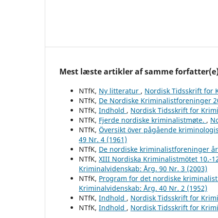
Mest læste artikler af samme forfatter(e
NTfK,
Ny litteratur
,
Nordisk Tidsskrift for
NTfK,
De Nordiske Kriminalistforeninger 
NTfK,
Indhold
,
Nordisk Tidsskrift for Krim
NTfK,
Fjerde nordiske kriminalistmøte.
,
No
NTfK,
Översikt över pågående kriminologis
49 Nr. 4 (1961)
NTfK,
De nordiske kriminalistforeninger å
NTfK,
XIII Nordiska Kriminalistmötet 10.-1
Kriminalvidenskab: Årg. 90 Nr. 3 (2003)
NTfK,
Program for det nordiske kriminalis
Kriminalvidenskab: Årg. 40 Nr. 2 (1952)
NTfK,
Indhold
,
Nordisk Tidsskrift for Krim
NTfK,
Indhold
,
Nordisk Tidsskrift for Krim