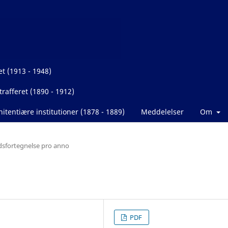
et (1913 - 1948)
rafferet (1890 - 1912)
itentiære institutioner (1878 - 1889)
Meddelelser
Om
dsfortegnelse pro anno
PDF