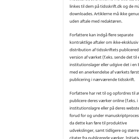
linkes til dem på tidsskrift.dk og de m
downloades. Artiklerne må ikke genu
uden aftale med redaktøren.
Forfattere kan indgå flere separate
kontraktlige aftaler om ikke-eksklusiv
distribution af tidsskriftets publicere
version af værket (f.eks. sende det til 
institutionslager eller udgive det i en
med en anerkendelse af værkets førs
publicering i nærværende tidsskrift.
Forfattere har ret til og opfordres til a
publicere deres værker online (f.eks. i
institutionslagre eller på deres webst
forud for og under manuskriptproces
da dette kan føre til produktive
udvekslinger, samt tidligere og større
citater fra publicerede værker. Initiati