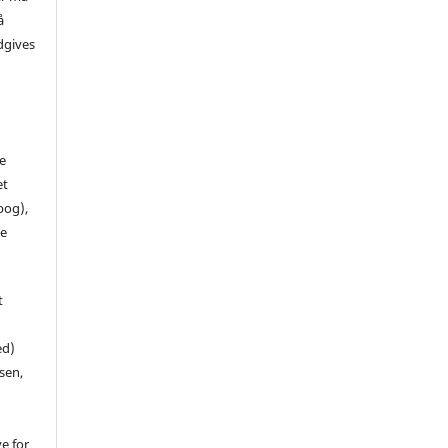
å
dgives
de
et
 bog),
te
t
ed)
sen,
ve for