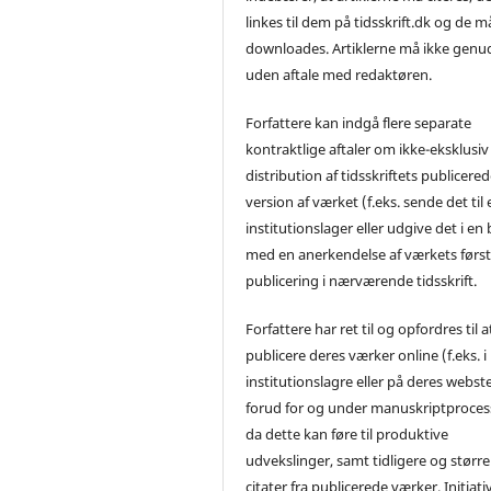
linkes til dem på tidsskrift.dk og de m
downloades. Artiklerne må ikke genu
uden aftale med redaktøren.
Forfattere kan indgå flere separate
kontraktlige aftaler om ikke-eksklusiv
distribution af tidsskriftets publicere
version af værket (f.eks. sende det til 
institutionslager eller udgive det i en
med en anerkendelse af værkets førs
publicering i nærværende tidsskrift.
Forfattere har ret til og opfordres til a
publicere deres værker online (f.eks. i
institutionslagre eller på deres webst
forud for og under manuskriptproces
da dette kan føre til produktive
udvekslinger, samt tidligere og større
citater fra publicerede værker. Initiati