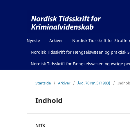
Nyeste
Arkiver
Nordisk Tidsskrift for Straffer
Nordisk Tidsskrift for Fængselsvæsen og praktisk St
Nordisk Tidsskrift for Fængselsvæsen og øvrige pen
Startside
/
Arkiver
/
Årg. 70 Nr. 5 (1983)
/
Indhol
Indhold
NTfK