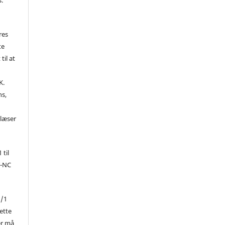
res
te
til at
K.
ns,
d
 læser
 til
Y-NC
1/1
ette
er må