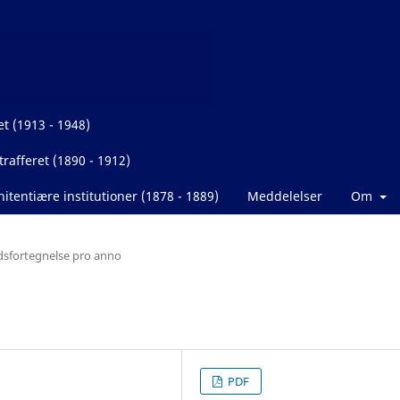
et (1913 - 1948)
rafferet (1890 - 1912)
itentiære institutioner (1878 - 1889)
Meddelelser
Om
dsfortegnelse pro anno
PDF