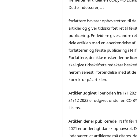
Dette indebærer, at
forfattere bevarer ophavsretten til de
artikler og giver tidsskriftet ret til førs
publicering. Endvidere gives andre ret 
dele artiklen med en anerkendelse af
forfatteren og første publicering i NTf
Forfattere, der ikke ønsker denne lice
skal give tidsskriftets redaktør beske
herom senest i forbindelse med at de
korrektur på artiklen.
Artikler udgivet i perioden fra 1/1 2021
31/12 2023 er udgivet under en CC-B
Licens.
Artikler, der er publicerede i NTfK før 
2021 er underlagt dansk ophavsret. D
indebærer, at artiklerne må citeres, d