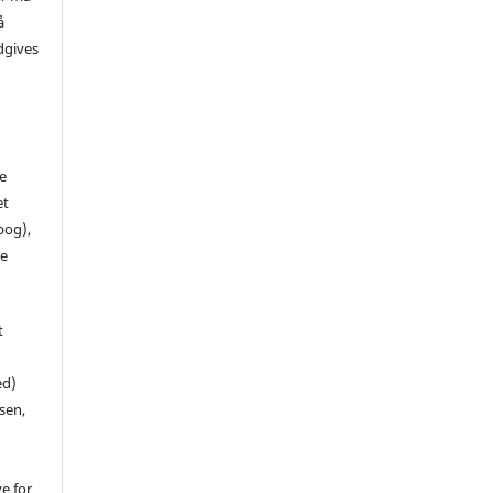
å
dgives
de
et
 bog),
te
t
ed)
sen,
ve for